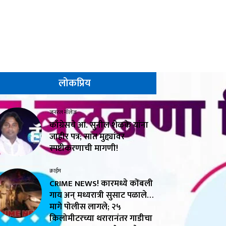
लोकप्रिय
जनरल नॉलेज
काँग्रेसचे आ. सुनील शेळके यांना
जाहीर पत्र; सात मुद्द्यांवर
स्पष्टीकरणाची मागणी!
क्राईम
CRIME NEWS! कारमध्ये कोंबली
गाय अन् मध्यरात्री सुसाट पळाले…
मागे पोलीस लागले; २५
किलोमीटरच्या थरारानंतर गाडीचा