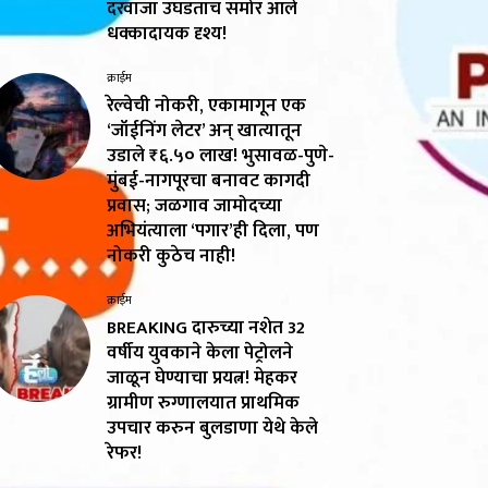
दरवाजा उघडताच समोर आले
धक्कादायक दृश्य!
क्राईम
रेल्वेची नोकरी, एकामागून एक
‘जॉईनिंग लेटर’ अन् खात्यातून
उडाले ₹६.५० लाख! भुसावळ-पुणे-
मुंबई-नागपूरचा बनावट कागदी
प्रवास; जळगाव जामोदच्या
अभियंत्याला ‘पगार’ही दिला, पण
नोकरी कुठेच नाही!
क्राईम
BREAKING दारुच्या नशेत 32
वर्षीय युवकाने केला पेट्रोलने
जाळून घेण्याचा प्रयत्न! मेहकर
ग्रामीण रुग्णालयात प्राथमिक
उपचार करुन बुलडाणा येथे केले
रेफर!