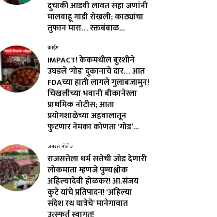
दुचाकी आडवी लावत सहा जणांनी
मालवाहू गाडी रोखली; काठ्यांचा
तुफान मारा… रक्तबंबाळ...
क्राईम
IMPACT! केकमधील बुरशीने
उघडले ‘गोड’ दुकानाचे दार… आत
FDAच्या हाती लागले गुलाबजामुन!
चिखलीच्या भवानी बीकानेरला
प्राथमिक नोटीस; आता
प्रयोगशाळेच्या अहवालातून
फुटणार नेमका कोणता ‘गोड’...
जनरल नॉलेज
राजसत्तेला धर्म सत्तेची जोड देणारी
लोकमाता म्हणजे पुण्यश्लोक
अहिल्यादेवी होळकर! आ.संजय
कुटे यांचे प्रतिपादन! ‘अहिल्या
संदेश रथ यात्रेचे’ मानेगावात
उत्स्फूर्त स्वागत!