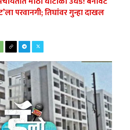
पंचायतीत मोठा घोटाळा उघड! बनावट
ेंट’ला परवानगी; तिघांवर गुन्हा दाखल