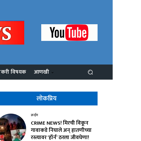
ोकरी विषयक
आणखी
लोकप्रिय
क्राईम
CRIME NEWS! मिरची विकून
गावाकडे निघाले अन् हातणीच्या
रस्त्यावर ‘हॉर्न’ ठरला जीवघेणा!