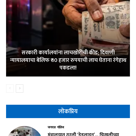
सरकारी कार्यालयांना लाचखोरीची कीड; दिवाणी
न्यायालयाचा बेलिफ ₹ 10 हजार रुपयाची लाच घेताना रंगेहाथ
पकडला!
लोकप्रिय
जनरल नॉलेज
मंत्रालयात ठरली ‘डेडलाइन’… चिखलीच्या