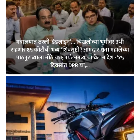
मंत्रालयात ठरली ‘डेडलाइन’… चिखलीच्या भूमीवर उभी
राहणार ₹६५ कोटींची भव्य ‘शिवसृष्टी’! आमदार श्वेता महालेंच्या
पाठपुराव्याला मोठे यश; पर्यटनमंत्र्यांचा थेट आदेश -‘१५
दिवसांत DPR द्या,...