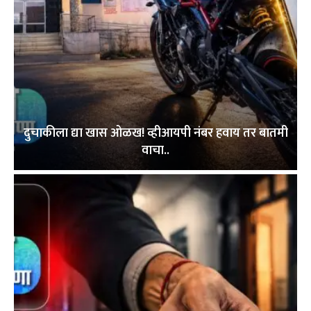
दुचाकीला द्या खास ओळख! व्हीआयपी नंबर हवाय तर बातमी
वाचा..