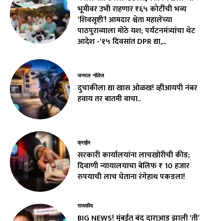
भूमीवर उभी राहणार ₹६५ कोटींची भव्य
‘शिवसृष्टी’! आमदार श्वेता महालेंच्या
पाठपुराव्याला मोठे यश; पर्यटनमंत्र्यांचा थेट
आदेश -‘१५ दिवसांत DPR द्या,...
जनरल नॉलेज
दुचाकीला द्या खास ओळख! व्हीआयपी नंबर
हवाय तर बातमी वाचा..
क्राईम
सरकारी कार्यालयांना लाचखोरीची कीड;
दिवाणी न्यायालयाचा बेलिफ ₹ 10 हजार
रुपयाची लाच घेताना रंगेहाथ पकडला!
राजकीय
BIG NEWS! मुंबईत बंद दाराआड झाली ‘ती’