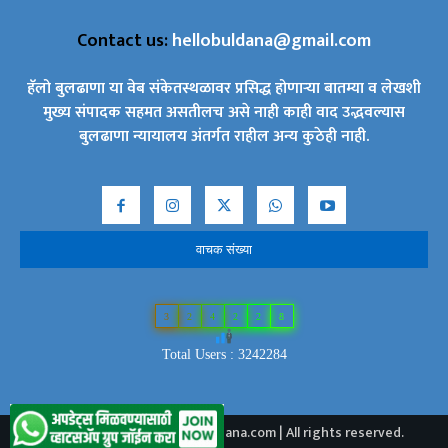
Contact us:
hellobuldana@gmail.com
हॅलो बुलढाणा या वेब संकेतस्थळावर प्रसिद्ध होणाऱ्या बातम्या व लेखशी
मुख्य संपादक सहमत असतीलच असे नाही काही वाद उद्भवल्यास
बुलढाणा न्यायालय अंतर्गत राहील अन्य कुठेही नाही.
वाचक संख्या
3
2
4
2
2
8
Total Users : 3242284
2024 © Copyright - Hellobuldana.com | All rights reserved.