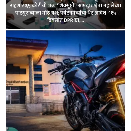
राहणार ₹६५ कोटींची भव्य ‘शिवसृष्टी’! आमदार श्वेता महालेंच्या
पाठपुराव्याला मोठे यश; पर्यटनमंत्र्यांचा थेट आदेश -‘१५
दिवसांत DPR द्या,...