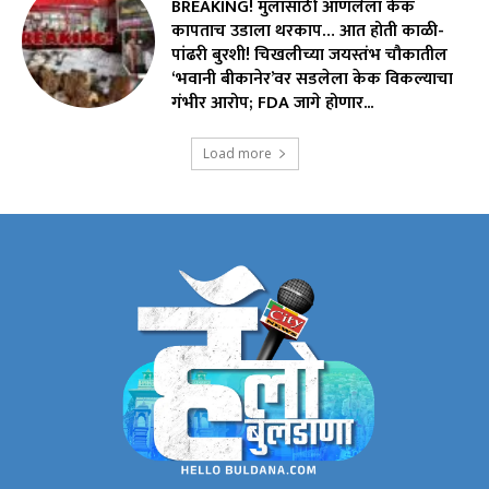
BREAKING! मुलांसाठी आणलेला केक
कापताच उडाला थरकाप… आत होती काळी-
पांढरी बुरशी! चिखलीच्या जयस्तंभ चौकातील
‘भवानी बीकानेर’वर सडलेला केक विकल्याचा
गंभीर आरोप; FDA जागे होणार...
Load more