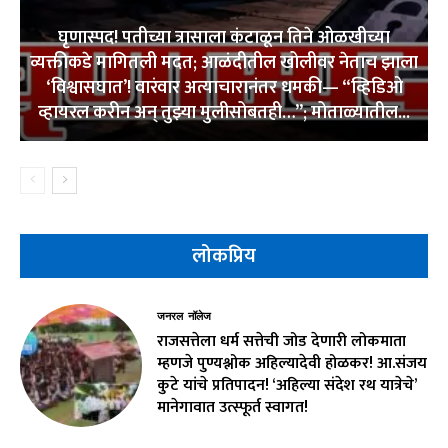
घृणास्पद! पतीच्या त्रासाला कंटाळून तिने ओळखीच्या
व्यक्तीकडे मागितली मदत; आळंदीतील खोलीवर नेताच झाला
‘विश्वासघात’! वारंवार अत्याचारानंतर धमकी— “व्हिडिओ
व्हायरल करीन अन् तुझ्या मुलीसोबतही…”; मोताळ्यातील...
लोकप्रिय
जनरल नॉलेज
राजसत्तेला धर्म सत्तेची जोड देणारी लोकमाता
म्हणजे पुण्यश्लोक अहिल्यादेवी होळकर! आ.संजय
कुटे यांचे प्रतिपादन! ‘अहिल्या संदेश रथ यात्रेचे’
मानेगावात उत्स्फूर्त स्वागत!