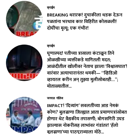
क्राईम
BREAKING थरारक! दुचाकीला धडक देऊन
पळतांना भरधाव कार विहिरीत कोसळली!
दोघींचा मृत्यू; एक गंभीर!
क्राईम
घृणास्पद! पतीच्या त्रासाला कंटाळून तिने
ओळखीच्या व्यक्तीकडे मागितली मदत;
आळंदीतील खोलीवर नेताच झाला ‘विश्वासघात’!
वारंवार अत्याचारानंतर धमकी— “व्हिडिओ
व्हायरल करीन अन् तुझ्या मुलीसोबतही…”;
मोताळ्यातील...
जनरल नॉलेज
IMPACT! ‘दिव्यांग’ सवलतींच्या आड नेमकं
कोण? बुलढाणा जिल्ह्यात आता प्रमाणपत्रांसोबत
होणार थेट वैद्यकीय तपासणी; बोगसगिरी उघड
झाल्यास नोकरीसह लाभांवर गंडांतर! ‘हॅलो
बुलढाणा’च्या पाठपुराव्याला मोठे...