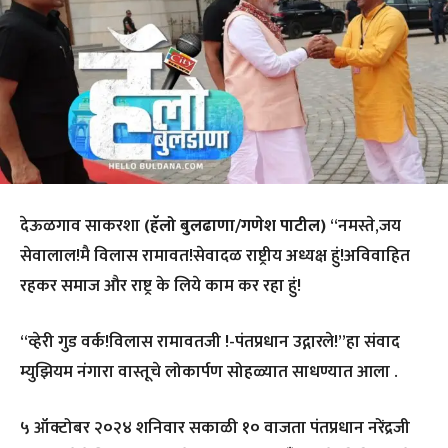
देऊळगाव साकरशा
(हॅलो बुलढाणा/गणेश पाटील)
“नमस्ते,जय
सेवालाल!मै विलास रामावत!सेवादळ राष्ट्रीय अध्यक्ष हुं!अविवाहित
रहकर समाज और राष्ट्र के लिये काम कर रहा हुं!
“व्हेरी गुड वर्क!विलास रामावतजी !-पंतप्रधान उद्गारले!”हा संवाद
म्युझियम नंगारा वास्तूचे लोकार्पण सोहळ्यात साधण्यात आला .
५ ऑक्टोबर २०२४ शनिवार सकाळी १० वाजता पंतप्रधान नरेंद्रजी