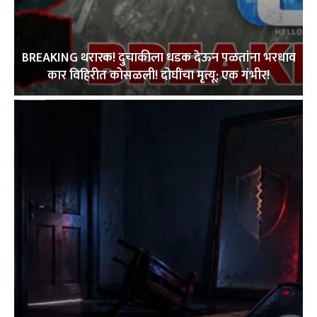
BREAKING थरारक! दुचाकीला धडक देऊन पळतांना भरधाव
कार विहिरीत कोसळली! दोघींचा मृत्यू; एक गंभीर!