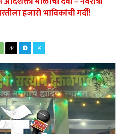
ान अदिशक्ती माळाची देवी – नवरात्री
तीला हजारो भाविकांची गर्दी!