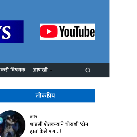
ोकरी विषयक
आणखी
लोकप्रिय
क्राईम
धाडसी शेतकऱ्याने चोराशी ‘दोन
हात’ केले पण…!