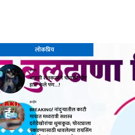
लोकप्रिय
क्राईम
धाडसी शेतकऱ्याने चोराशी ‘दोन
हात’ केले पण…!
क्राईम
BREAKING! नांदुऱ्यातील काटी
गावात मध्यरात्री सशस्त्र
दरोडेखोरांचा धुमाकूळ; चोरट्याला
पकडण्यासाठी धावलेल्या रायसिंग