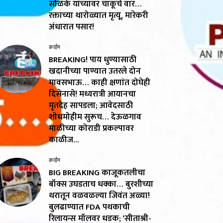
सोळंके यांच्यावर चाकूचे वार…
रक्ताच्या थारोळ्यात मृत्यू, मारेकरी
अंधारात पसार!
क्राईम
BREAKING! पाय धुण्यासाठी
खदानीच्या पाण्यात उतरले दोन
मावसभाऊ… काही क्षणांत दोघेही
दिसेनासे! मध्यरात्री आयानचा
मृतदेह सापडला; आवेदसाठी
शोधमोहीम सुरूच… देऊळगाव
माळीच्या कोराडी प्रकल्पावर
काळीज...
क्राईम
BIG BREAKING काजूकतलीचा
बॉक्स उघडताच धक्का… बुरशीच्या
थरातून वळवळल्या जिवंत अळ्या!
बुलढाण्यात FDA पथकाची
रिलायन्स मॉलवर धडक; ‘सीताश्री-