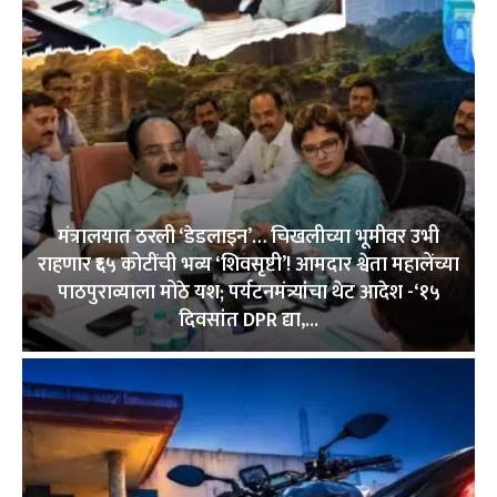
मंत्रालयात ठरली ‘डेडलाइन’… चिखलीच्या भूमीवर उभी
राहणार ₹६५ कोटींची भव्य ‘शिवसृष्टी’! आमदार श्वेता महालेंच्या
पाठपुराव्याला मोठे यश; पर्यटनमंत्र्यांचा थेट आदेश -‘१५
दिवसांत DPR द्या,...