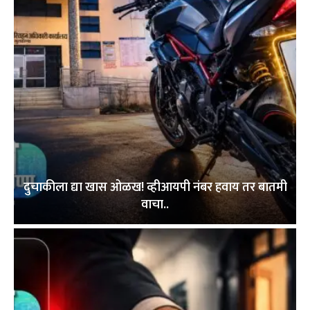
दुचाकीला द्या खास ओळख! व्हीआयपी नंबर हवाय तर बातमी
वाचा..