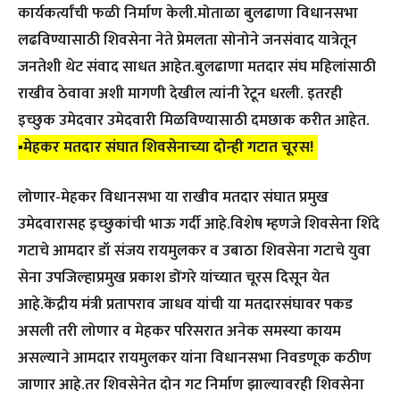
कार्यकर्त्यांची फळी निर्माण केली.मोताळा बुलढाणा विधानसभा
लढविण्यासाठी शिवसेना नेते प्रेमलता सोनोने जनसंवाद यात्रेतून
जनतेशी थेट संवाद साधत आहेत.बुलढाणा मतदार संघ महिलांसाठी
राखीव ठेवावा अशी मागणी देखील त्यांनी रेटून धरली. इतरही
इच्छुक उमेदवार उमेदवारी मिळविण्यासाठी दमछाक करीत आहेत.
▪️मेहकर मतदार संघात शिवसेनाच्या दोन्ही गटात चूरस!
लोणार-मेहकर विधानसभा या राखीव मतदार संघात प्रमुख
उमेदवारासह इच्छुकांची भाऊ गर्दी आहे.विशेष म्हणजे शिवसेना शिंदे
गटाचे आमदार डॉ संजय रायमुलकर व उबाठा शिवसेना गटाचे युवा
सेना उपजिल्हाप्रमुख प्रकाश डोंगरे यांच्यात चूरस दिसून येत
आहे.केंद्रीय मंत्री प्रतापराव जाधव यांची या मतदारसंघावर पकड
असली तरी लोणार व मेहकर परिसरात अनेक समस्या कायम
असल्याने आमदार रायमुलकर यांना विधानसभा निवडणूक कठीण
जाणार आहे.तर शिवसेनेत दोन गट निर्माण झाल्यावरही शिवसेना