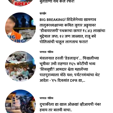
बुलडाणा येथे केले रेफर!
क्राईम
BIG BREAKING! शिंदेसेनेच्या खामगाव
तालुकाध्यक्षाच्या कथित जुगार अड्ड्यावर
‘डीवायएसपी’ पथकाचा छापा! ₹८.४३ लाखांचा
मुद्देमाल जप्त; १२ जण जाळ्यात, राजू बघे
पोलिसांची चाहूल लागताच फरार!
जनरल नॉलेज
मंत्रालयात ठरली ‘डेडलाइन’… चिखलीच्या
भूमीवर उभी राहणार ₹६५ कोटींची भव्य
‘शिवसृष्टी’! आमदार श्वेता महालेंच्या
पाठपुराव्याला मोठे यश; पर्यटनमंत्र्यांचा थेट
आदेश -‘१५ दिवसांत DPR द्या,...
जनरल नॉलेज
दुचाकीला द्या खास ओळख! व्हीआयपी नंबर
हवाय तर बातमी वाचा..