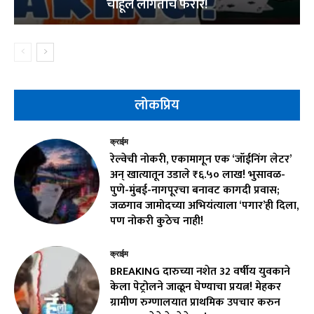
चाहूल लागताच फरार!
लोकप्रिय
क्राईम
रेल्वेची नोकरी, एकामागून एक ‘जॉईनिंग लेटर’
अन् खात्यातून उडाले ₹६.५० लाख! भुसावळ-
पुणे-मुंबई-नागपूरचा बनावट कागदी प्रवास;
जळगाव जामोदच्या अभियंत्याला ‘पगार’ही दिला,
पण नोकरी कुठेच नाही!
क्राईम
BREAKING दारुच्या नशेत 32 वर्षीय युवकाने
केला पेट्रोलने जाळून घेण्याचा प्रयत्न! मेहकर
ग्रामीण रुग्णालयात प्राथमिक उपचार करुन