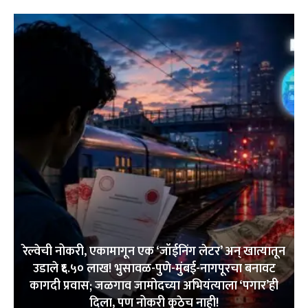
रेल्वेची नोकरी, एकामागून एक ‘जॉईनिंग लेटर’ अन् खात्यातून
उडाले ₹६.५० लाख! भुसावळ-पुणे-मुंबई-नागपूरचा बनावट
कागदी प्रवास; जळगाव जामोदच्या अभियंत्याला ‘पगार’ही
दिला, पण नोकरी कुठेच नाही!