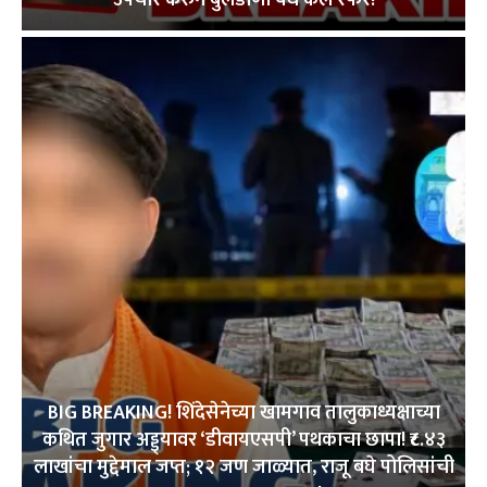
BIG BREAKING! शिंदेसेनेच्या खामगाव तालुकाध्यक्षाच्या
कथित जुगार अड्ड्यावर ‘डीवायएसपी’ पथकाचा छापा! ₹८.४३
लाखांचा मुद्देमाल जप्त; १२ जण जाळ्यात, राजू बघे पोलिसांची