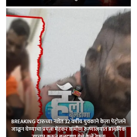
BREAKING दारुच्या नशेत 32 वर्षीय युवकाने केला पेट्रोलने
जाळून घेण्याचा प्रयत्न! मेहकर ग्रामीण रुग्णालयात प्राथमिक
उपचार करुन बुलडाणा येथे केले रेफर!