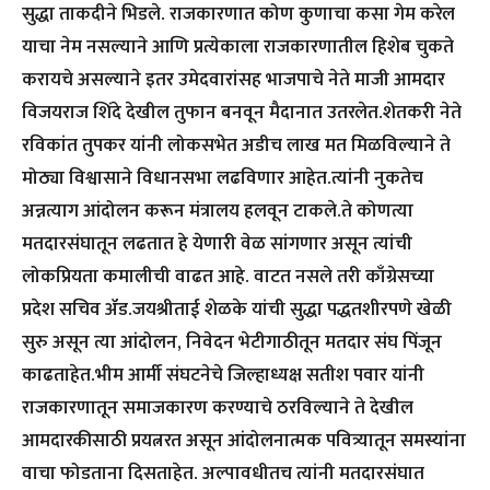
सुद्धा ताकदीने भिडले. राजकारणात कोण कुणाचा कसा गेम करेल
याचा नेम नसल्याने आणि प्रत्येकाला राजकारणातील हिशेब चुकते
करायचे असल्याने इतर उमेदवारांसह भाजपाचे नेते माजी आमदार
विजयराज शिंदे देखील तुफान बनवून मैदानात उतरलेत.शेतकरी नेते
रविकांत तुपकर यांनी लोकसभेत अडीच लाख मत मिळविल्याने ते
मोठ्या विश्वासाने विधानसभा लढविणार आहेत.त्यांनी नुकतेच
अन्नत्याग आंदोलन करून मंत्रालय हलवून टाकले.ते कोणत्या
मतदारसंघातून लढतात हे येणारी वेळ सांगणार असून त्यांची
लोकप्रियता कमालीची वाढत आहे. वाटत नसले तरी काँग्रेसच्या
प्रदेश सचिव ॲड.जयश्रीताई शेळके यांची सुद्धा पद्धतशीरपणे खेळी
सुरु असून त्या आंदोलन, निवेदन भेटीगाठीतून मतदार संघ पिंजून
काढताहेत.भीम आर्मी संघटनेचे जिल्हाध्यक्ष सतीश पवार यांनी
राजकारणातून समाजकारण करण्याचे ठरविल्याने ते देखील
आमदारकीसाठी प्रयत्नरत असून आंदोलनात्मक पवित्र्यातून समस्यांना
वाचा फोडताना दिसताहेत. अल्पावधीतच त्यांनी मतदारसंघात