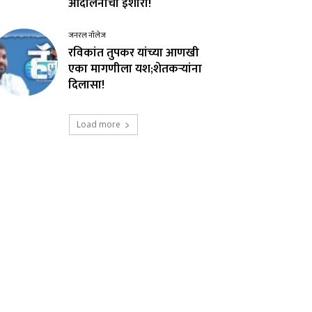
आंदोलनाचा इशारा!
जनरल नॉलेज
रविकांत तुपकर यांच्या आणखी
एका मागणीला यश;शेतकऱ्यांना
दिलासा!
Load more