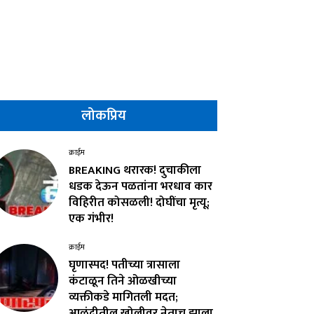
लोकप्रिय
क्राईम
BREAKING थरारक! दुचाकीला
धडक देऊन पळतांना भरधाव कार
विहिरीत कोसळली! दोघींचा मृत्यू;
एक गंभीर!
क्राईम
घृणास्पद! पतीच्या त्रासाला
कंटाळून तिने ओळखीच्या
व्यक्तीकडे मागितली मदत;
आळंदीतील खोलीवर नेताच झाला