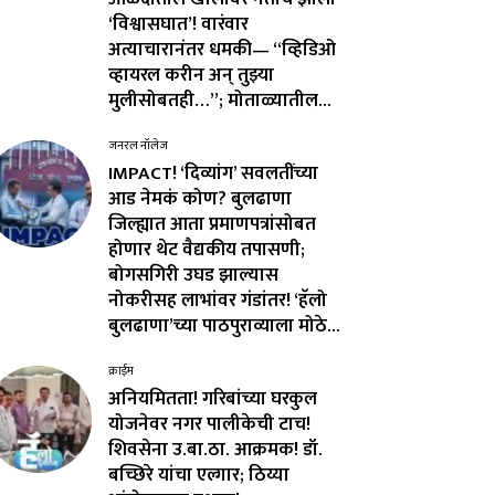
‘विश्वासघात’! वारंवार
अत्याचारानंतर धमकी— “व्हिडिओ
व्हायरल करीन अन् तुझ्या
मुलीसोबतही…”; मोताळ्यातील...
जनरल नॉलेज
IMPACT! ‘दिव्यांग’ सवलतींच्या
आड नेमकं कोण? बुलढाणा
जिल्ह्यात आता प्रमाणपत्रांसोबत
होणार थेट वैद्यकीय तपासणी;
बोगसगिरी उघड झाल्यास
नोकरीसह लाभांवर गंडांतर! ‘हॅलो
बुलढाणा’च्या पाठपुराव्याला मोठे...
क्राईम
अनियमितता! गरिबांच्या घरकुल
योजनेवर नगर पालीकेची टाच!
शिवसेना उ.बा.ठा. आक्रमक! डॉ.
बच्छिरे यांचा एल्गार; ठिय्या