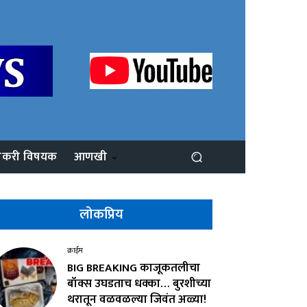
ोकरी विषयक
आणखी
लोकप्रिय
क्राईम
BIG BREAKING काजूकतलीचा
बॉक्स उघडताच धक्का… बुरशीच्या
थरातून वळवळल्या जिवंत अळ्या!