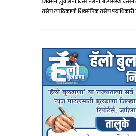
शिवसेना,युवासेना,किसानसेना,अल्पसंख्यांकसेनेचे
तसेच त्याठिकाणी शिवसैनिक तसेच पदाधिकारी मोठ