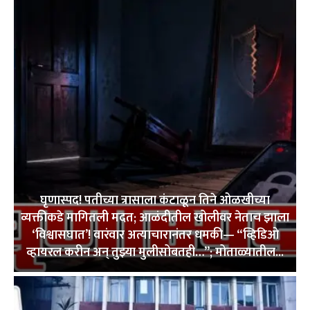
घृणास्पद! पतीच्या त्रासाला कंटाळून तिने ओळखीच्या
व्यक्तीकडे मागितली मदत; आळंदीतील खोलीवर नेताच झाला
‘विश्वासघात’! वारंवार अत्याचारानंतर धमकी— “व्हिडिओ
व्हायरल करीन अन् तुझ्या मुलीसोबतही…”; मोताळ्यातील...