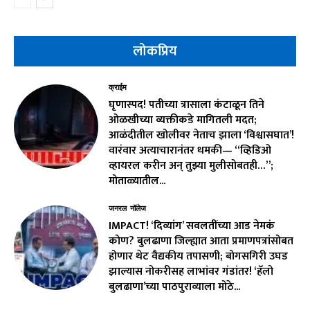
लोकप्रिय
क्राईम
घृणास्पद! पतीच्या त्रासाला कंटाळून तिने
ओळखीच्या व्यक्तीकडे मागितली मदत;
आळंदीतील खोलीवर नेताच झाला ‘विश्वासघात’!
वारंवार अत्याचारानंतर धमकी— “व्हिडिओ
व्हायरल करीन अन् तुझ्या मुलीसोबतही…”;
मोताळ्यातील...
जनरल नॉलेज
IMPACT! ‘दिव्यांग’ सवलतींच्या आड नेमकं
कोण? बुलढाणा जिल्ह्यात आता प्रमाणपत्रांसोबत
होणार थेट वैद्यकीय तपासणी; बोगसगिरी उघड
झाल्यास नोकरीसह लाभांवर गंडांतर! ‘हॅलो
बुलढाणा’च्या पाठपुराव्याला मोठे...