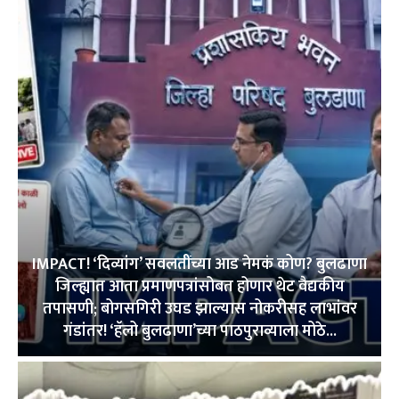
IMPACT! ‘दिव्यांग’ सवलतींच्या आड नेमकं कोण? बुलढाणा
जिल्ह्यात आता प्रमाणपत्रांसोबत होणार थेट वैद्यकीय
तपासणी; बोगसगिरी उघड झाल्यास नोकरीसह लाभांवर
गंडांतर! ‘हॅलो बुलढाणा’च्या पाठपुराव्याला मोठे...