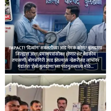
IMPACT! ‘दिव्यांग’ सवलतींच्या आड नेमकं कोण? बुलढाणा
जिल्ह्यात आता प्रमाणपत्रांसोबत होणार थेट वैद्यकीय
तपासणी; बोगसगिरी उघड झाल्यास नोकरीसह लाभांवर
गंडांतर! ‘हॅलो बुलढाणा’च्या पाठपुराव्याला मोठे...