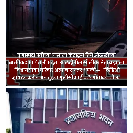
घृणास्पद! पतीच्या त्रासाला कंटाळून तिने ओळखीच्या
व्यक्तीकडे मागितली मदत; आळंदीतील खोलीवर नेताच झाला
‘विश्वासघात’! वारंवार अत्याचारानंतर धमकी— “व्हिडिओ
व्हायरल करीन अन् तुझ्या मुलीसोबतही…”; मोताळ्यातील...