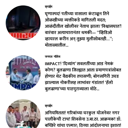
क्राईम
घृणास्पद! पतीच्या त्रासाला कंटाळून तिने
ओळखीच्या व्यक्तीकडे मागितली मदत;
आळंदीतील खोलीवर नेताच झाला ‘विश्वासघात’!
वारंवार अत्याचारानंतर धमकी— “व्हिडिओ
व्हायरल करीन अन् तुझ्या मुलीसोबतही…”;
मोताळ्यातील...
जनरल नॉलेज
IMPACT! ‘दिव्यांग’ सवलतींच्या आड नेमकं
कोण? बुलढाणा जिल्ह्यात आता प्रमाणपत्रांसोबत
होणार थेट वैद्यकीय तपासणी; बोगसगिरी उघड
झाल्यास नोकरीसह लाभांवर गंडांतर! ‘हॅलो
बुलढाणा’च्या पाठपुराव्याला मोठे...
क्राईम
अनियमितता! गरिबांच्या घरकुल योजनेवर नगर
पालीकेची टाच! शिवसेना उ.बा.ठा. आक्रमक! डॉ.
बच्छिरे यांचा एल्गार; ठिय्या आंदोलनाचा इशारा!