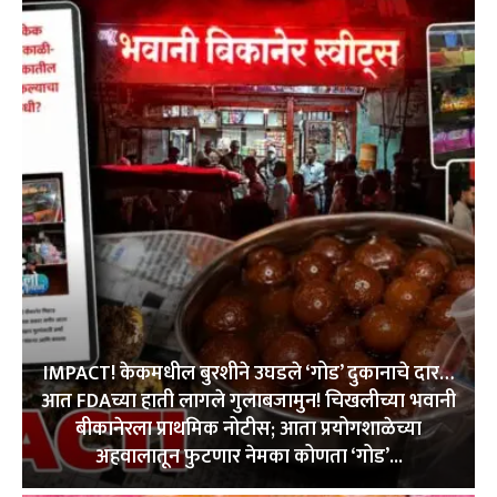
IMPACT! केकमधील बुरशीने उघडले ‘गोड’ दुकानाचे दार…
आत FDAच्या हाती लागले गुलाबजामुन! चिखलीच्या भवानी
बीकानेरला प्राथमिक नोटीस; आता प्रयोगशाळेच्या
अहवालातून फुटणार नेमका कोणता ‘गोड’...