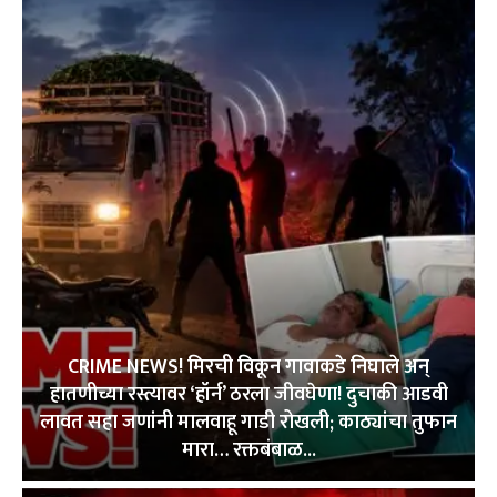
CRIME NEWS! मिरची विकून गावाकडे निघाले अन्
हातणीच्या रस्त्यावर ‘हॉर्न’ ठरला जीवघेणा! दुचाकी आडवी
लावत सहा जणांनी मालवाहू गाडी रोखली; काठ्यांचा तुफान
मारा… रक्तबंबाळ...