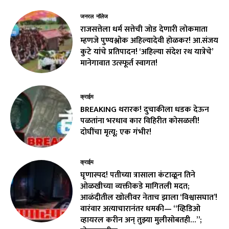
जनरल नॉलेज
राजसत्तेला धर्म सत्तेची जोड देणारी लोकमाता
म्हणजे पुण्यश्लोक अहिल्यादेवी होळकर! आ.संजय
कुटे यांचे प्रतिपादन! ‘अहिल्या संदेश रथ यात्रेचे’
मानेगावात उत्स्फूर्त स्वागत!
क्राईम
BREAKING थरारक! दुचाकीला धडक देऊन
पळतांना भरधाव कार विहिरीत कोसळली!
दोघींचा मृत्यू; एक गंभीर!
क्राईम
घृणास्पद! पतीच्या त्रासाला कंटाळून तिने
ओळखीच्या व्यक्तीकडे मागितली मदत;
आळंदीतील खोलीवर नेताच झाला ‘विश्वासघात’!
वारंवार अत्याचारानंतर धमकी— “व्हिडिओ
व्हायरल करीन अन् तुझ्या मुलीसोबतही…”;