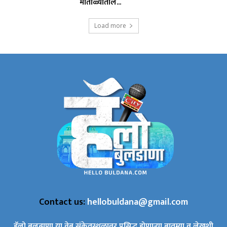
मोताळ्यातील...
Load more
Contact us:
hellobuldana@gmail.com
हॅलो बुलढाणा या वेब संकेतस्थळावर प्रसिद्ध होणाऱ्या बातम्या व लेखशी