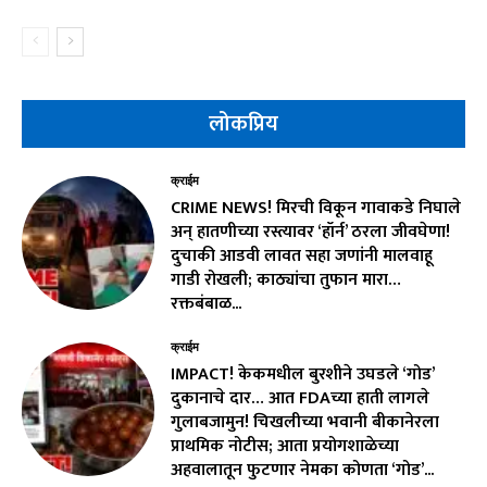
लोकप्रिय
क्राईम
CRIME NEWS! मिरची विकून गावाकडे निघाले
अन् हातणीच्या रस्त्यावर ‘हॉर्न’ ठरला जीवघेणा!
दुचाकी आडवी लावत सहा जणांनी मालवाहू
गाडी रोखली; काठ्यांचा तुफान मारा…
रक्तबंबाळ...
क्राईम
IMPACT! केकमधील बुरशीने उघडले ‘गोड’
दुकानाचे दार… आत FDAच्या हाती लागले
गुलाबजामुन! चिखलीच्या भवानी बीकानेरला
प्राथमिक नोटीस; आता प्रयोगशाळेच्या
अहवालातून फुटणार नेमका कोणता ‘गोड’...