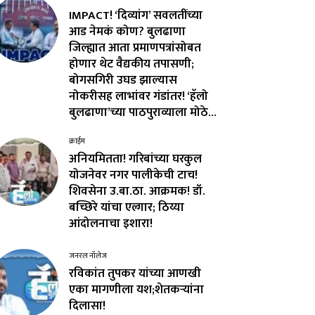
IMPACT! ‘दिव्यांग’ सवलतींच्या
आड नेमकं कोण? बुलढाणा
जिल्ह्यात आता प्रमाणपत्रांसोबत
होणार थेट वैद्यकीय तपासणी;
बोगसगिरी उघड झाल्यास
नोकरीसह लाभांवर गंडांतर! ‘हॅलो
बुलढाणा’च्या पाठपुराव्याला मोठे...
क्राईम
अनियमितता! गरिबांच्या घरकुल
योजनेवर नगर पालीकेची टाच!
शिवसेना उ.बा.ठा. आक्रमक! डॉ.
बच्छिरे यांचा एल्गार; ठिय्या
आंदोलनाचा इशारा!
जनरल नॉलेज
रविकांत तुपकर यांच्या आणखी
एका मागणीला यश;शेतकऱ्यांना
दिलासा!