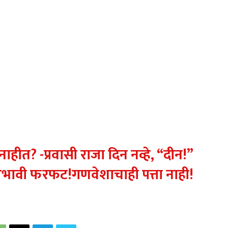
के” नाहीत? -प्रवासी राजा दिन नव्हे, “दीन!”
ेस अभावी फरफट!गणवेशाचाही पत्ता नाही!