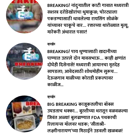
BREAKING! नांदुऱ्यातील काटी गावात मध्यरात्री
सशस्त्र दरोडेखोरांचा धुमाकूळ; चोरट्याला
पकडण्यासाठी धावलेल्या रायसिंग सोळंके
यांच्यावर चाकूचे वार… रक्ताच्या थारोळ्यात मृत्यू,
मारेकरी अंधारात पसार!
क्राईम
BREAKING! पाय धुण्यासाठी खदानीच्या
पाण्यात उतरले दोन मावसभाऊ… काही क्षणांत
दोघेही दिसेनासे! मध्यरात्री आयानचा मृतदेह
सापडला; आवेदसाठी शोधमोहीम सुरूच…
देऊळगाव माळीच्या कोराडी प्रकल्पावर
काळीज...
क्राईम
BIG BREAKING काजूकतलीचा बॉक्स
उघडताच धक्का… बुरशीच्या थरातून वळवळल्या
जिवंत अळ्या! बुलढाण्यात FDA पथकाची
रिलायन्स मॉलवर धडक; ‘सीताश्री-
लक्ष्मीनारायण’च्या मिठाईने उडवली खळबळ!