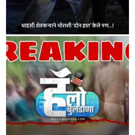
धाडसी शेतकऱ्याने चोराशी ‘दोन हात’ केले पण…!