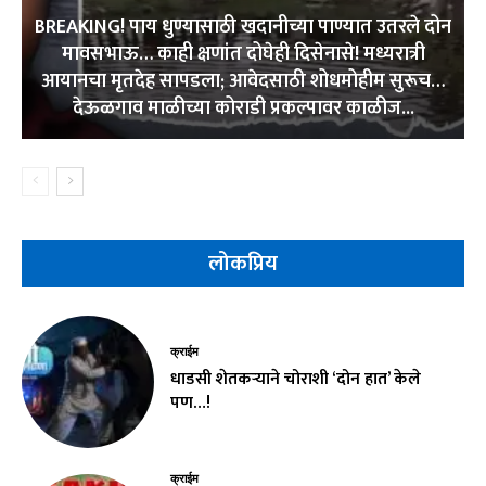
BREAKING! पाय धुण्यासाठी खदानीच्या पाण्यात उतरले दोन
मावसभाऊ… काही क्षणांत दोघेही दिसेनासे! मध्यरात्री
आयानचा मृतदेह सापडला; आवेदसाठी शोधमोहीम सुरूच…
देऊळगाव माळीच्या कोराडी प्रकल्पावर काळीज...
लोकप्रिय
क्राईम
धाडसी शेतकऱ्याने चोराशी ‘दोन हात’ केले
पण…!
क्राईम