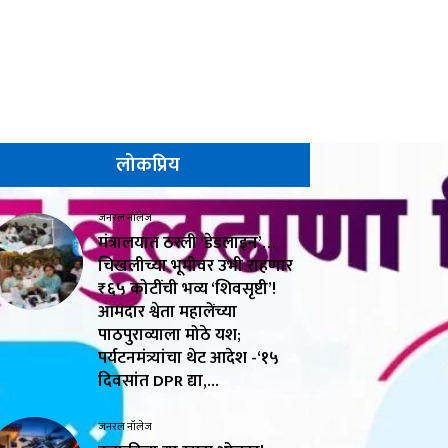
लोकप्रिय
जनरल नॉलेज
मंत्रालयात ठरली ‘डेडलाइन’…
चिखलीच्या भूमीवर उभी राहणार
₹६५ कोटींची भव्य ‘शिवसृष्टी’!
आमदार श्वेता महालेंच्या
पाठपुराव्याला मोठे यश;
पर्यटनमंत्र्यांचा थेट आदेश -‘१५
दिवसांत DPR द्या,...
जनरल नॉलेज