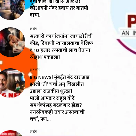
दुचाकीला द्या खास ओळख!
व्हीआयपी नंबर हवाय तर बातमी
वाचा..
क्राईम
सरकारी कार्यालयांना लाचखोरीची
कीड; दिवाणी न्यायालयाचा बेलिफ
₹ 10 हजार रुपयाची लाच घेताना
रंगेहाथ पकडला!
राजकीय
BIG NEWS! मुंबईत बंद दाराआड
झाली ‘ती’ चर्चा अन् चिखलीत
उडाला राजकीय धुरळा!
माजी.आमदार राहुल बोंद्रे
समर्थकांसह बदलणार झेंडा?
नगरसेवकही तयार असल्याची
चर्चा; पण...
क्राईम