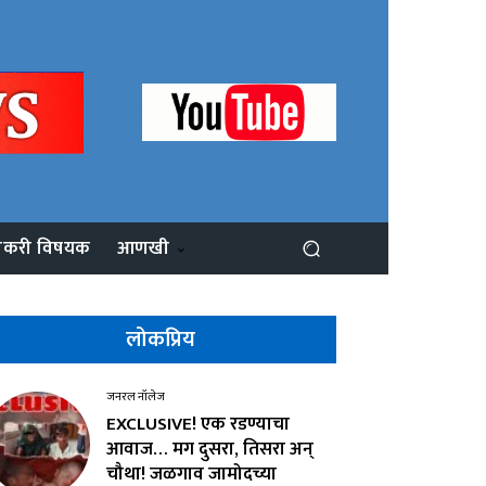
ोकरी विषयक
आणखी
लोकप्रिय
जनरल नॉलेज
EXCLUSIVE! एक रडण्याचा
आवाज… मग दुसरा, तिसरा अन्
चौथा! जळगाव जामोदच्या