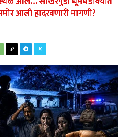
 स्थळ आलं… साखरपुडा धूमधडाक्यात
बासमोर आली हादरवणारी मागणी?