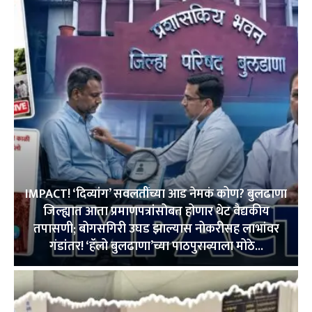
IMPACT! ‘दिव्यांग’ सवलतींच्या आड नेमकं कोण? बुलढाणा
जिल्ह्यात आता प्रमाणपत्रांसोबत होणार थेट वैद्यकीय
तपासणी; बोगसगिरी उघड झाल्यास नोकरीसह लाभांवर
गंडांतर! ‘हॅलो बुलढाणा’च्या पाठपुराव्याला मोठे...