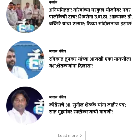
क्राईम
अनियमितता! गरिबांच्या घरकुल योजनेवर नगर
पालीकेची टाच! शिवसेना उ.बा.ठा. आक्रमक! डॉ.
बच्छिरे यांचा एल्गार; ठिय्या आंदोलनाचा इशारा!
जनरल नॉलेज
रविकांत तुपकर यांच्या आणखी एका मागणीला
यश;शेतकऱ्यांना दिलासा!
जनरल नॉलेज
काँग्रेसचे आ. सुनील शेळके यांना जाहीर पत्र;
सात मुद्द्यांवर स्पष्टीकरणाची मागणी!
Load more