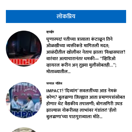
लोकप्रिय
क्राईम
घृणास्पद! पतीच्या त्रासाला कंटाळून तिने
ओळखीच्या व्यक्तीकडे मागितली मदत;
आळंदीतील खोलीवर नेताच झाला ‘विश्वासघात’!
वारंवार अत्याचारानंतर धमकी— “व्हिडिओ
व्हायरल करीन अन् तुझ्या मुलीसोबतही…”;
मोताळ्यातील...
जनरल नॉलेज
IMPACT! ‘दिव्यांग’ सवलतींच्या आड नेमकं
कोण? बुलढाणा जिल्ह्यात आता प्रमाणपत्रांसोबत
होणार थेट वैद्यकीय तपासणी; बोगसगिरी उघड
झाल्यास नोकरीसह लाभांवर गंडांतर! ‘हॅलो
बुलढाणा’च्या पाठपुराव्याला मोठे...