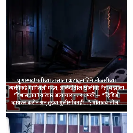
घृणास्पद! पतीच्या त्रासाला कंटाळून तिने ओळखीच्या
व्यक्तीकडे मागितली मदत; आळंदीतील खोलीवर नेताच झाला
‘विश्वासघात’! वारंवार अत्याचारानंतर धमकी— “व्हिडिओ
व्हायरल करीन अन् तुझ्या मुलीसोबतही…”; मोताळ्यातील...