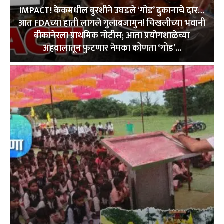
IMPACT! केकमधील बुरशीने उघडले ‘गोड’ दुकानाचे दार…
आत FDAच्या हाती लागले गुलाबजामुन! चिखलीच्या भवानी
बीकानेरला प्राथमिक नोटीस; आता प्रयोगशाळेच्या
अहवालातून फुटणार नेमका कोणता ‘गोड’...