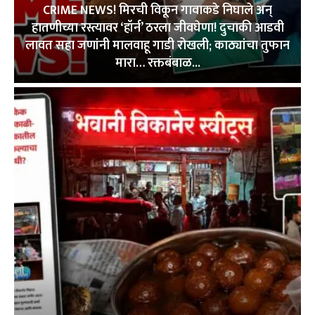
CRIME NEWS! मिरची विकून गावाकडे निघाले अन्
हातणीच्या रस्त्यावर ‘हॉर्न’ ठरला जीवघेणा! दुचाकी आडवी
लावत सहा जणांनी मालवाहू गाडी रोखली; काठ्यांचा तुफान
मारा… रक्तबंबाळ...