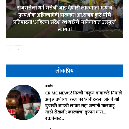
राजसत्तेला धर्म सत्तेची जोड देणारी लोकमाता म्हणजे
पुण्यश्लोक अहिल्यादेवी होळकर! आ.संजय कुटे यांचे
प्रतिपादन! ‘अहिल्या संदेश रथ यात्रेचे’ मानेगावात उत्स्फूर्त
स्वागत!
लोकप्रिय
क्राईम
CRIME NEWS! मिरची विकून गावाकडे निघाले
अन् हातणीच्या रस्त्यावर ‘हॉर्न’ ठरला जीवघेणा!
दुचाकी आडवी लावत सहा जणांनी मालवाहू
गाडी रोखली; काठ्यांचा तुफान मारा…
रक्तबंबाळ...