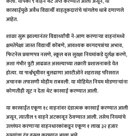
केली. यापैकी ९ वाहने थेट जप्त करण्यात आली असून, या
कारवाईमुळे अवैध विद्यार्थी वाहतूकदारांचे चांगलेच धाबे दणाणले
आहेत.
शाळा सुरू झाल्यानंतर विद्यार्थ्यांची ने-आण करणाऱ्या वाहनांमध्ये
क्षमतेपेक्षा जास्त विद्यार्थी कोंबणे, आवश्यक कागदपत्रांचा अभाव,
फिटनेस प्रमाणपत्र नसणे, स्कूल बस सुरक्षा नियमांकडे दुर्लक्ष करणे,
अशा गंभीर त्रुटी आढळत असल्याच्या तक्रारी प्रशासनाकडे येत
होत्या. या पार्श्वभूमीवर बुलढाणा आरटीओने शहरासह परिसरात
अचानक तपासणी मोहीम राबवली. या मोहिमेत नियम मोडणाऱ्यांना
कोणतीही सूट न देता थेट कारवाई करण्यात आली.
या कारवाईत एकूण १८ वाहनांवर दंडात्मक कारवाई करण्यात आली
असून, त्यातील ९ वाहने अटकावून ठेवण्यात आली. तसेच नियमांचे
उल्लंघन करणाऱ्या वाहनधारकांकडून एकूण १ लाख ३२ हजार
रुपयांचा दंड वसूल करण्यात आला आहे.