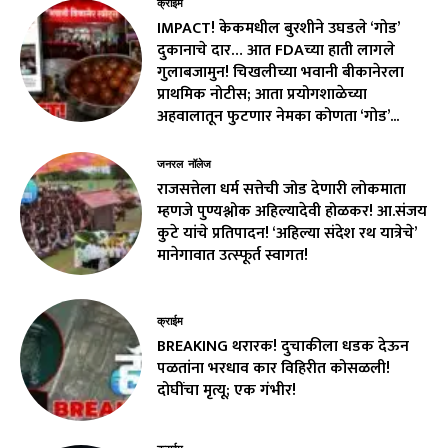
क्राईम
IMPACT! केकमधील बुरशीने उघडले ‘गोड’
दुकानाचे दार… आत FDAच्या हाती लागले
गुलाबजामुन! चिखलीच्या भवानी बीकानेरला
प्राथमिक नोटीस; आता प्रयोगशाळेच्या
अहवालातून फुटणार नेमका कोणता ‘गोड’...
जनरल नॉलेज
राजसत्तेला धर्म सत्तेची जोड देणारी लोकमाता
म्हणजे पुण्यश्लोक अहिल्यादेवी होळकर! आ.संजय
कुटे यांचे प्रतिपादन! ‘अहिल्या संदेश रथ यात्रेचे’
मानेगावात उत्स्फूर्त स्वागत!
क्राईम
BREAKING थरारक! दुचाकीला धडक देऊन
पळतांना भरधाव कार विहिरीत कोसळली!
दोघींचा मृत्यू; एक गंभीर!