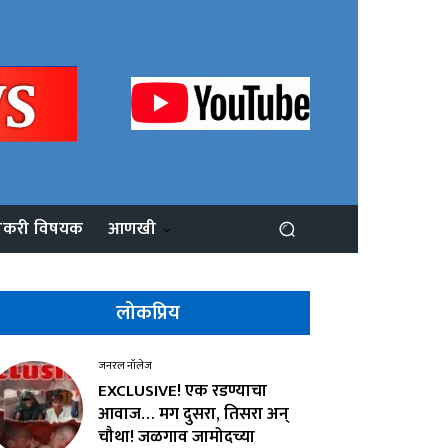
ोकरी विषयक
आणखी
लोकप्रिय
जनरल नॉलेज
EXCLUSIVE! एक रडण्याचा
आवाज… मग दुसरा, तिसरा अन्
चौथा! जळगाव जामोदच्या