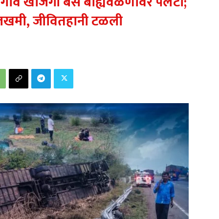
जळगाव खाजगी बस बाह्यवळणावर पलटी;
ी जखमी, जीवितहानी टळली