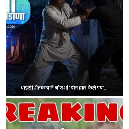
धाडसी शेतकऱ्याने चोराशी ‘दोन हात’ केले पण…!