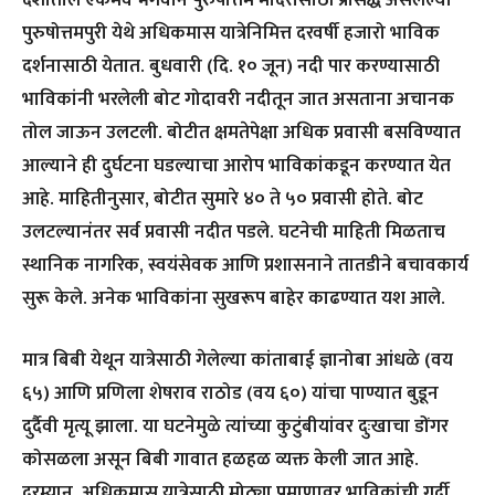
पुरुषोत्तमपुरी येथे अधिकमास यात्रेनिमित्त दरवर्षी हजारो भाविक
दर्शनासाठी येतात. बुधवारी (दि. १० जून) नदी पार करण्यासाठी
भाविकांनी भरलेली बोट गोदावरी नदीतून जात असताना अचानक
तोल जाऊन उलटली. बोटीत क्षमतेपेक्षा अधिक प्रवासी बसविण्यात
आल्याने ही दुर्घटना घडल्याचा आरोप भाविकांकडून करण्यात येत
आहे. माहितीनुसार, बोटीत सुमारे ४० ते ५० प्रवासी होते. बोट
उलटल्यानंतर सर्व प्रवासी नदीत पडले. घटनेची माहिती मिळताच
स्थानिक नागरिक, स्वयंसेवक आणि प्रशासनाने तातडीने बचावकार्य
सुरू केले. अनेक भाविकांना सुखरूप बाहेर काढण्यात यश आले.
मात्र बिबी येथून यात्रेसाठी गेलेल्या कांताबाई ज्ञानोबा आंधळे (वय
६५) आणि प्रणिला शेषराव राठोड (वय ६०) यांचा पाण्यात बुडून
दुर्दैवी मृत्यू झाला. या घटनेमुळे त्यांच्या कुटुंबीयांवर दुःखाचा डोंगर
कोसळला असून बिबी गावात हळहळ व्यक्त केली जात आहे.
दरम्यान, अधिकमास यात्रेसाठी मोठ्या प्रमाणावर भाविकांची गर्दी