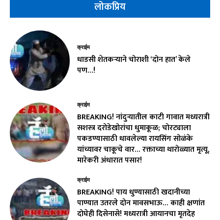
लोकप्रिय
क्राईम
धाडसी शेतकऱ्याने चोराशी ‘दोन हात’ केले
पण…!
क्राईम
BREAKING! नांदुऱ्यातील काटी गावात मध्यरात्री
सशस्त्र दरोडेखोरांचा धुमाकूळ; चोरट्याला
पकडण्यासाठी धावलेल्या रायसिंग सोळंके
यांच्यावर चाकूचे वार… रक्ताच्या थारोळ्यात मृत्यू,
मारेकरी अंधारात पसार!
क्राईम
BREAKING! पाय धुण्यासाठी खदानीच्या
पाण्यात उतरले दोन मावसभाऊ… काही क्षणांत
दोघेही दिसेनासे! मध्यरात्री आयानचा मृतदेह