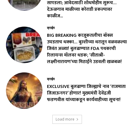
सापडला; आवेदसाठी शोधमोहीम सुरूच…
देऊळगाव माळीच्या कोराडी प्रकल्पावर
काळीज...
क्राईम
BIG BREAKING काजूकतलीचा बॉक्स
उघडताच धक्का… बुरशीच्या थरातून वळवळल्या
जिवंत अळ्या! बुलढाण्यात FDA पथकाची
रिलायन्स मॉलवर धडक; ‘सीताश्री-
लक्ष्मीनारायण’च्या मिठाईने उडवली खळबळ!
क्राईम
EXCLUSIVE बुलढाणा जिल्ह्याचे नाव ‘राजमाता
जिजाऊनगर’ होणार! मुख्यमंत्री देवेंद्रजी
फडणवीस यांच्याकडून कार्यवाहीच्या सूचना!
Load more