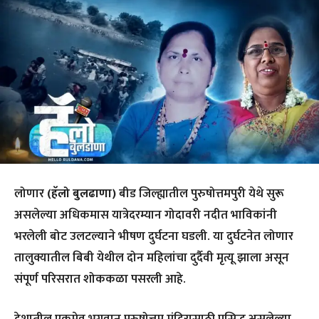
लोणार
(हॅलो बुलढाणा)
बीड जिल्ह्यातील पुरुषोत्तमपुरी येथे सुरू
असलेल्या अधिकमास यात्रेदरम्यान गोदावरी नदीत भाविकांनी
भरलेली बोट उलटल्याने भीषण दुर्घटना घडली. या दुर्घटनेत लोणार
तालुक्यातील बिबी येथील दोन महिलांचा दुर्दैवी मृत्यू झाला असून
संपूर्ण परिसरात शोककळा पसरली आहे.
देशातील एकमेव भगवान पुरुषोत्तम मंदिरासाठी प्रसिद्ध असलेल्या