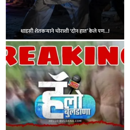
धाडसी शेतकऱ्याने चोराशी ‘दोन हात’ केले पण…!