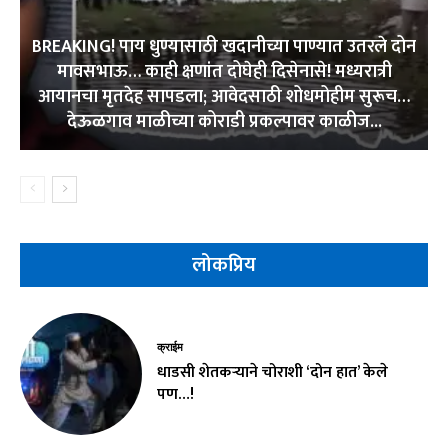
BREAKING! पाय धुण्यासाठी खदानीच्या पाण्यात उतरले दोन
मावसभाऊ… काही क्षणांत दोघेही दिसेनासे! मध्यरात्री
आयानचा मृतदेह सापडला; आवेदसाठी शोधमोहीम सुरूच…
देऊळगाव माळीच्या कोराडी प्रकल्पावर काळीज...
लोकप्रिय
क्राईम
धाडसी शेतकऱ्याने चोराशी ‘दोन हात’ केले
पण…!