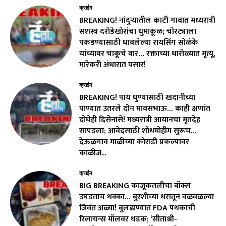
क्राईम
BREAKING! नांदुऱ्यातील काटी गावात मध्यरात्री
सशस्त्र दरोडेखोरांचा धुमाकूळ; चोरट्याला
पकडण्यासाठी धावलेल्या रायसिंग सोळंके
यांच्यावर चाकूचे वार… रक्ताच्या थारोळ्यात मृत्यू,
मारेकरी अंधारात पसार!
क्राईम
BREAKING! पाय धुण्यासाठी खदानीच्या
पाण्यात उतरले दोन मावसभाऊ… काही क्षणांत
दोघेही दिसेनासे! मध्यरात्री आयानचा मृतदेह
सापडला; आवेदसाठी शोधमोहीम सुरूच…
देऊळगाव माळीच्या कोराडी प्रकल्पावर
काळीज...
क्राईम
BIG BREAKING काजूकतलीचा बॉक्स
उघडताच धक्का… बुरशीच्या थरातून वळवळल्या
जिवंत अळ्या! बुलढाण्यात FDA पथकाची
रिलायन्स मॉलवर धडक; ‘सीताश्री-