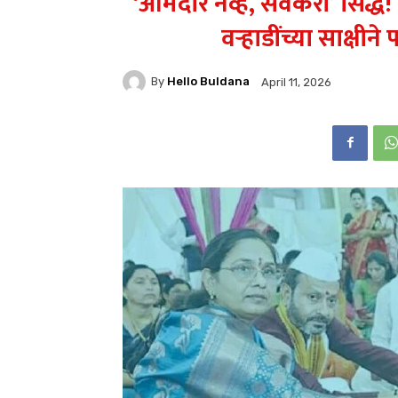
‘आमदार नव्हे, सेवेकरी’ सिद्ध!
वऱ्हाडींच्या साक्षी
By
Hello Buldana
April 11, 2026