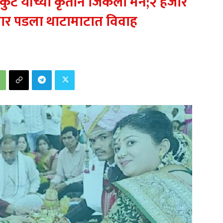
 कुटे यांच्या कृतीने जिंकली मने;२ हजार
ने पार पडला थाटामाटात विवाह