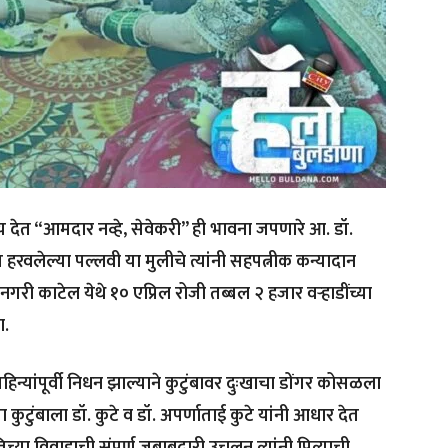
 देत “आमदार नव्हे, सेवेकरी” ही भावना जपणारे आ. डॉ.
र हरवलेल्या पल्लवी या मुलीचे त्यांनी सहपत्नीक कन्यादान
ी काटेल येथे १० एप्रिल रोजी तब्बल २ हजार वऱ्हाडींच्या
ा.
न्यांपूर्वी निधन झाल्याने कुटुंबावर दुःखाचा डोंगर कोसळला
कुटुंबाला डॉ. कुटे व डॉ. अपर्णाताई कुटे यांनी आधार देत
च्या विवाहाची संपूर्ण जबाबदारी उचलून त्यांनी पित्याची