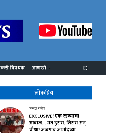
ोकरी विषयक
आणखी
लोकप्रिय
जनरल नॉलेज
EXCLUSIVE! एक रडण्याचा
आवाज… मग दुसरा, तिसरा अन्
चौथा! जळगाव जामोदच्या