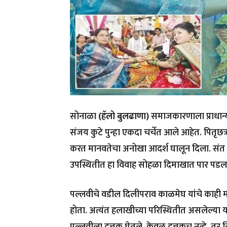
सोनाळा
(हॅलो बुलढाणा)
समाजकारणाला प्राधान्य
संजय कुटे पुन्हा एकदा चर्चेत आले आहेत. पितृछत्
करत मानवतेचा अनोखा आदर्श घालून दिला. संत नगर
उपस्थितीत हा विवाह सोहळा दिमाखात पार पडल
पल्लवीचे वडील दिलीपराव काळमेघ यांचे काही महि
होता. अत्यंत हलाखीच्या परिस्थितीत असलेल्या या 
पल्लवीला दत्तक घेतले. केवळ दत्तकच नव्हे, तर ति