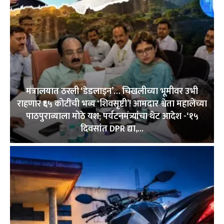
मंत्रालयात ठरली ‘डेडलाइन’… चिखलीच्या भूमीवर उभी
राहणार ₹६५ कोटींची भव्य ‘शिवसृष्टी’! आमदार श्वेता महालेंच्या
पाठपुराव्याला मोठे यश; पर्यटनमंत्र्यांचा थेट आदेश -‘१५
दिवसांत DPR द्या,...