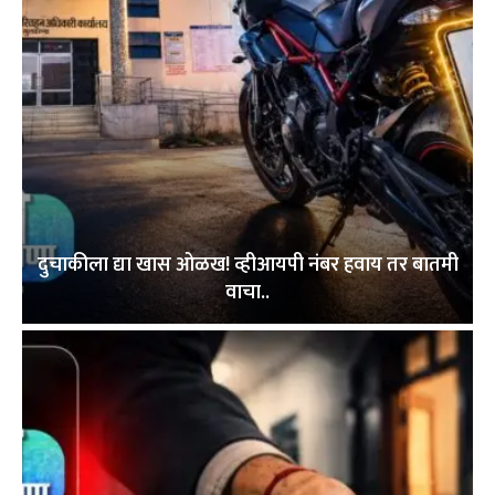
दुचाकीला द्या खास ओळख! व्हीआयपी नंबर हवाय तर बातमी
वाचा..