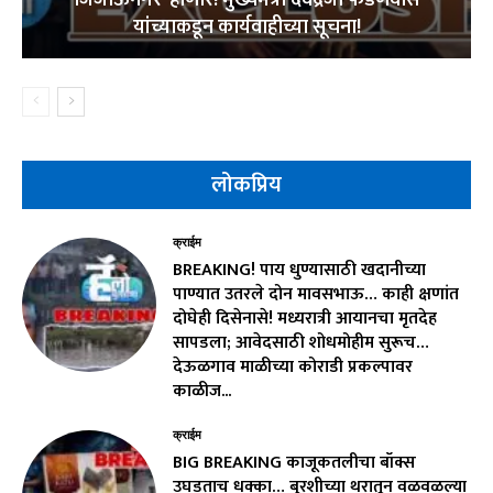
यांच्याकडून कार्यवाहीच्या सूचना!
लोकप्रिय
क्राईम
BREAKING! पाय धुण्यासाठी खदानीच्या
पाण्यात उतरले दोन मावसभाऊ… काही क्षणांत
दोघेही दिसेनासे! मध्यरात्री आयानचा मृतदेह
सापडला; आवेदसाठी शोधमोहीम सुरूच…
देऊळगाव माळीच्या कोराडी प्रकल्पावर
काळीज...
क्राईम
BIG BREAKING काजूकतलीचा बॉक्स
उघडताच धक्का… बुरशीच्या थरातून वळवळल्या