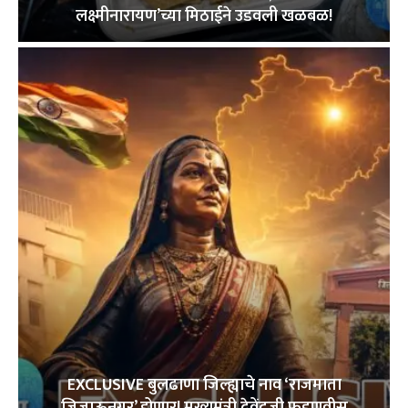
लक्ष्मीनारायण’च्या मिठाईने उडवली खळबळ!
EXCLUSIVE बुलढाणा जिल्ह्याचे नाव ‘राजमाता
जिजाऊनगर’ होणार! मुख्यमंत्री देवेंद्रजी फडणवीस