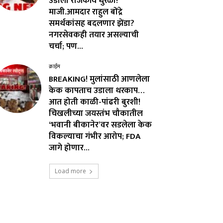
उडाला राजकीय धुरळा!
माजी.आमदार राहुल बोंद्रे
समर्थकांसह बदलणार झेंडा?
नगरसेवकही तयार असल्याची
चर्चा; पण...
क्राईम
BREAKING! मुलांसाठी आणलेला
केक कापताच उडाला थरकाप…
आत होती काळी-पांढरी बुरशी!
चिखलीच्या जयस्तंभ चौकातील
‘भवानी बीकानेर’वर सडलेला केक
विकल्याचा गंभीर आरोप; FDA
जागे होणार...
Load more