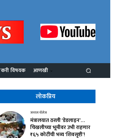
ोकरी विषयक
आणखी
लोकप्रिय
जनरल नॉलेज
मंत्रालयात ठरली ‘डेडलाइन’…
चिखलीच्या भूमीवर उभी राहणार
₹६५ कोटींची भव्य ‘शिवसृष्टी’!