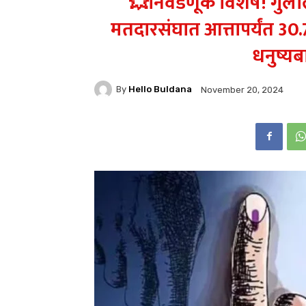
💥निवडणूक विशेष! गुल
मतदारसंघात आत्तापर्यंत 30
धनुष्यबा
By
Hello Buldana
November 20, 2024