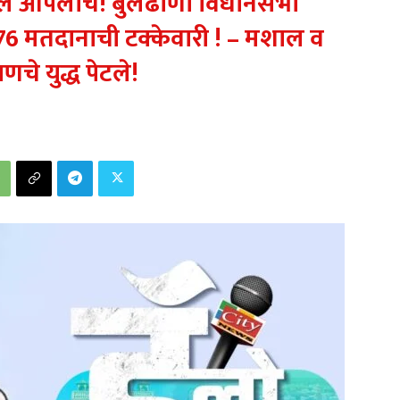
ाल आपलाच! बुलढाणा विधानसभा
.76 मतदानाची टक्केवारी ! – मशाल व
णचे युद्ध पेटले!