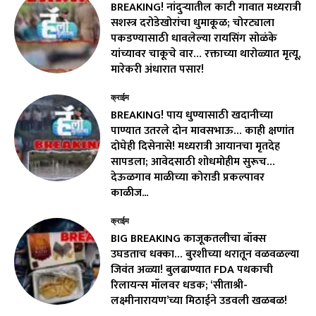
BREAKING! नांदुऱ्यातील काटी गावात मध्यरात्री
सशस्त्र दरोडेखोरांचा धुमाकूळ; चोरट्याला
पकडण्यासाठी धावलेल्या रायसिंग सोळंके
यांच्यावर चाकूचे वार… रक्ताच्या थारोळ्यात मृत्यू,
मारेकरी अंधारात पसार!
क्राईम
BREAKING! पाय धुण्यासाठी खदानीच्या
पाण्यात उतरले दोन मावसभाऊ… काही क्षणांत
दोघेही दिसेनासे! मध्यरात्री आयानचा मृतदेह
सापडला; आवेदसाठी शोधमोहीम सुरूच…
देऊळगाव माळीच्या कोराडी प्रकल्पावर
काळीज...
क्राईम
BIG BREAKING काजूकतलीचा बॉक्स
उघडताच धक्का… बुरशीच्या थरातून वळवळल्या
जिवंत अळ्या! बुलढाण्यात FDA पथकाची
रिलायन्स मॉलवर धडक; ‘सीताश्री-
लक्ष्मीनारायण’च्या मिठाईने उडवली खळबळ!