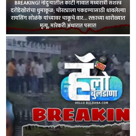
BREAKING! नांदुऱ्यातील काटी गावात मध्यरात्री सशस्त्र
दरोडेखोरांचा धुमाकूळ; चोरट्याला पकडण्यासाठी धावलेल्या
रायसिंग सोळंके यांच्यावर चाकूचे वार… रक्ताच्या थारोळ्यात
मृत्यू, मारेकरी अंधारात पसार!