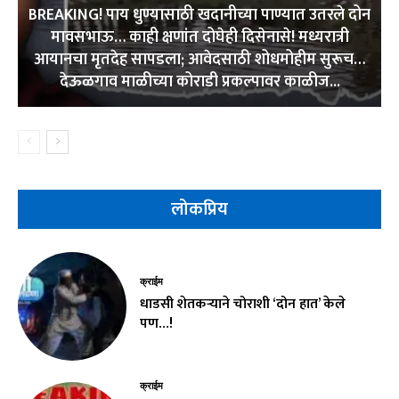
BREAKING! पाय धुण्यासाठी खदानीच्या पाण्यात उतरले दोन
मावसभाऊ… काही क्षणांत दोघेही दिसेनासे! मध्यरात्री
आयानचा मृतदेह सापडला; आवेदसाठी शोधमोहीम सुरूच…
देऊळगाव माळीच्या कोराडी प्रकल्पावर काळीज...
लोकप्रिय
क्राईम
धाडसी शेतकऱ्याने चोराशी ‘दोन हात’ केले
पण…!
क्राईम