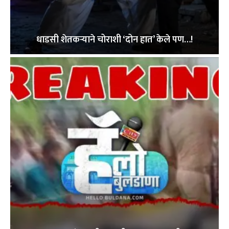
धाडसी शेतकऱ्याने चोराशी ‘दोन हात’ केले पण…!