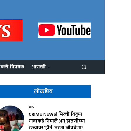
ोकरी विषयक
आणखी
लोकप्रिय
क्राईम
CRIME NEWS! मिरची विकून
गावाकडे निघाले अन् हातणीच्या
रस्त्यावर ‘हॉर्न’ ठरला जीवघेणा!