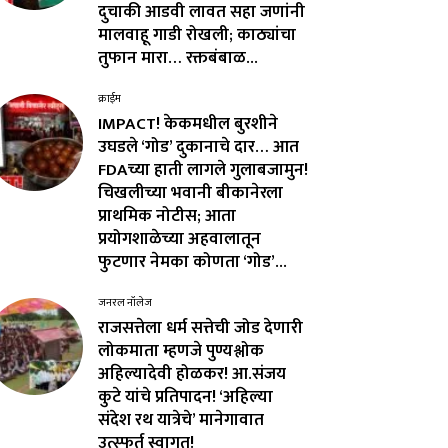
दुचाकी आडवी लावत सहा जणांनी
मालवाहू गाडी रोखली; काठ्यांचा
तुफान मारा… रक्तबंबाळ...
क्राईम
IMPACT! केकमधील बुरशीने
उघडले ‘गोड’ दुकानाचे दार… आत
FDAच्या हाती लागले गुलाबजामुन!
चिखलीच्या भवानी बीकानेरला
प्राथमिक नोटीस; आता
प्रयोगशाळेच्या अहवालातून
फुटणार नेमका कोणता ‘गोड’...
जनरल नॉलेज
राजसत्तेला धर्म सत्तेची जोड देणारी
लोकमाता म्हणजे पुण्यश्लोक
अहिल्यादेवी होळकर! आ.संजय
कुटे यांचे प्रतिपादन! ‘अहिल्या
संदेश रथ यात्रेचे’ मानेगावात
उत्स्फूर्त स्वागत!