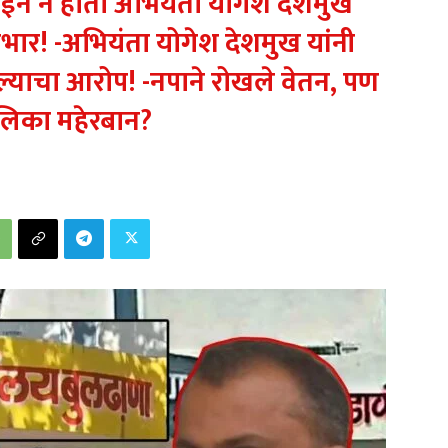
ईन न होता अभियंता योगेश देशमुख
ार! -अभियंता योगेश देशमुख यांनी
ल्याचा आरोप! -नपाने रोखले वेतन, पण
िका महेरबान?