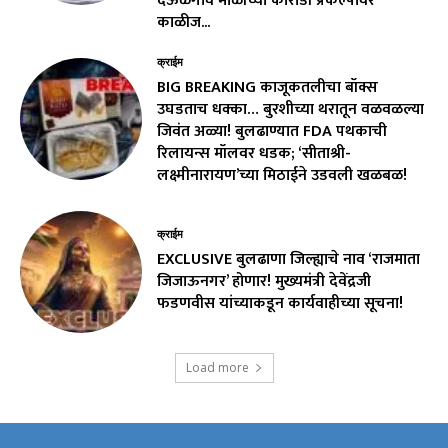
देऊळगाव माळीच्या कोराडी प्रकल्पावर
काळीज...
क्राईम
BIG BREAKING काजूकतलीचा बॉक्स
उघडताच धक्का… बुरशीच्या थरातून वळवळल्या
जिवंत अळ्या! बुलढाण्यात FDA पथकाची
रिलायन्स मॉलवर धडक; ‘सीताश्री-
लक्ष्मीनारायण’च्या मिठाईने उडवली खळबळ!
क्राईम
EXCLUSIVE बुलढाणा जिल्ह्याचे नाव ‘राजमाता
जिजाऊनगर’ होणार! मुख्यमंत्री देवेंद्रजी
फडणवीस यांच्याकडून कार्यवाहीच्या सूचना!
Load more