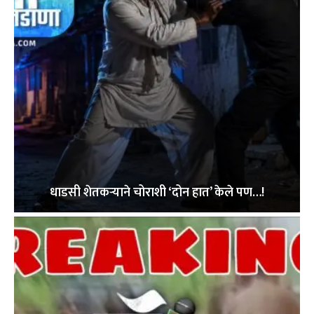
धाडसी शेतकऱ्याने चोराशी ‘दोन हात’ केले पण…!