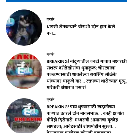
क्राईम
धाडसी शेतकऱ्याने चोराशी ‘दोन हात’ केले
पण…!
क्राईम
BREAKING! नांदुऱ्यातील काटी गावात मध्यरात्री
सशस्त्र दरोडेखोरांचा धुमाकूळ; चोरट्याला
पकडण्यासाठी धावलेल्या रायसिंग सोळंके
यांच्यावर चाकूचे वार… रक्ताच्या थारोळ्यात मृत्यू,
मारेकरी अंधारात पसार!
क्राईम
BREAKING! पाय धुण्यासाठी खदानीच्या
पाण्यात उतरले दोन मावसभाऊ… काही क्षणांत
दोघेही दिसेनासे! मध्यरात्री आयानचा मृतदेह
सापडला; आवेदसाठी शोधमोहीम सुरूच…