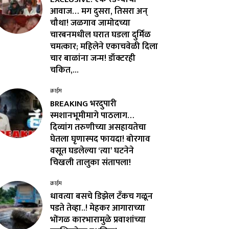
आवाज… मग दुसरा, तिसरा अन्
चौथा! जळगाव जामोदच्या
चारबनमधील घरात घडला दुर्मिळ
चमत्कार; महिलेने एकाचवेळी दिला
चार बाळांना जन्म! डॉक्टरही
चकित,...
क्राईम
BREAKING भरदुपारी
स्मशानभूमीमागे पाठलाग…
दिव्यांग तरुणीच्या असहायतेचा
घेतला घृणास्पद फायदा! बोरगाव
वसूत घडलेल्या ‘त्या’ घटनेने
चिखली तालुका संतापला!
क्राईम
धावत्या बसचे डिझेल टँकच गळून
पडते तेव्हा..! मेहकर आगाराच्या
भोंगळ कारभारामुळे प्रवाशांच्या