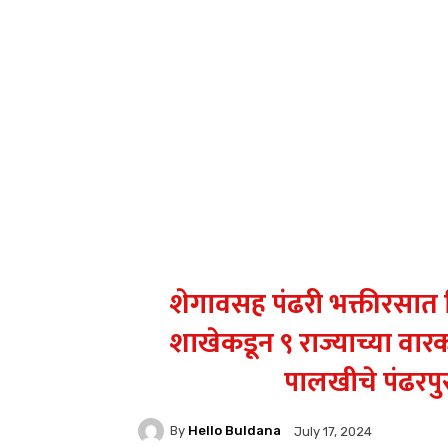
शेगावसह पंढरी भक्तीरसात चिं
शाखेकडून ९ राज्याच्या वारकऱ
पालखीचे पंढरपुर
By
Hello Buldana
July 17, 2024