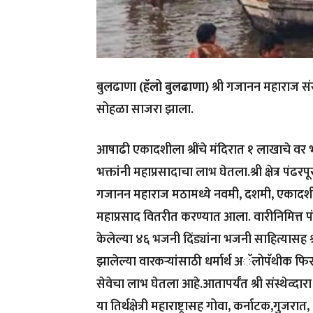
बुलढाणा
(हॅलो बुलढाणा)
श्री गजानन महाराज संस्
सोहळा साजरा झाला.
आषाढी एकादशीला श्रींचे मंदिरात १ लाखाचे वर भ
भक्तांनी महाप्रसादाचा लाभ घेतला.श्री क्षेत्र पंढरपूर 
गजानन महाराज मठामध्ये नवमी, दशमी, एकादशी 
महाप्रसाद वितरीत करण्यात आला. वारीनिमित्त पंढ
केलेल्या ४६ भजनी दिंड्यांना भजनी साहित्यासह 
झालेल्या वारकऱ्यांसाठी धर्मार्थ अॅलोपॅथीक फि
सेवेचा लाभ घेतला आहे.आतापर्यंत श्री संस्थेव्दारा शेगांव, 
या तिर्थक्षेत्री महाराष्ट्रासह गोवा, कर्नाटक,गुजरात,