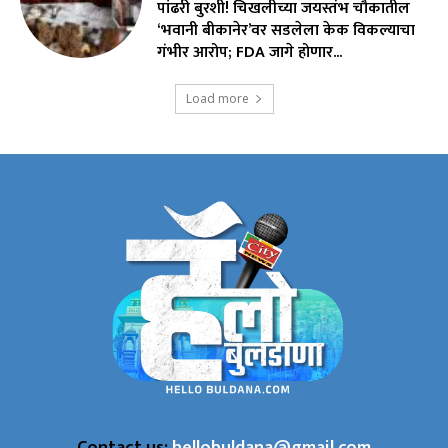
पांढरी बुरशी! चिखलीच्या जयस्तंभ चौकातील
‘भवानी बीकानेर’वर सडलेला केक विकल्याचा
गंभीर आरोप; FDA जागे होणार...
Load more
Contact us:
hellobuldana@gmail.com