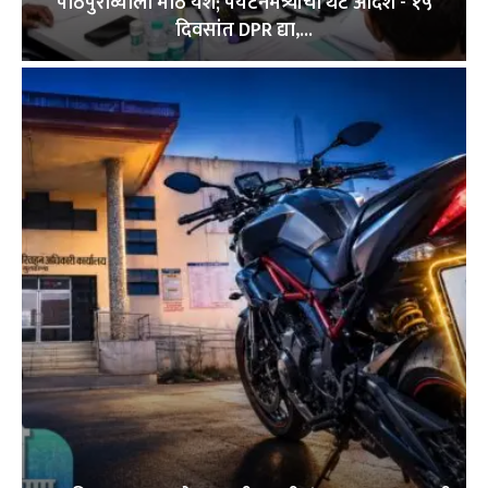
पाठपुराव्याला मोठे यश; पर्यटनमंत्र्यांचा थेट आदेश -‘१५
दिवसांत DPR द्या,...