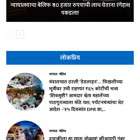
न्यायालयाचा बेलिफ ₹ 10 हजार रुपयाची लाच घेताना रंगेहाथ
पकडला!
लोकप्रिय
जनरल नॉलेज
मंत्रालयात ठरली ‘डेडलाइन’… चिखलीच्या
भूमीवर उभी राहणार ₹६५ कोटींची भव्य
‘शिवसृष्टी’! आमदार श्वेता महालेंच्या
पाठपुराव्याला मोठे यश; पर्यटनमंत्र्यांचा थेट
आदेश -‘१५ दिवसांत DPR द्या,...
जनरल नॉलेज
दुचाकीला द्या खास ओळख! व्हीआयपी नंबर