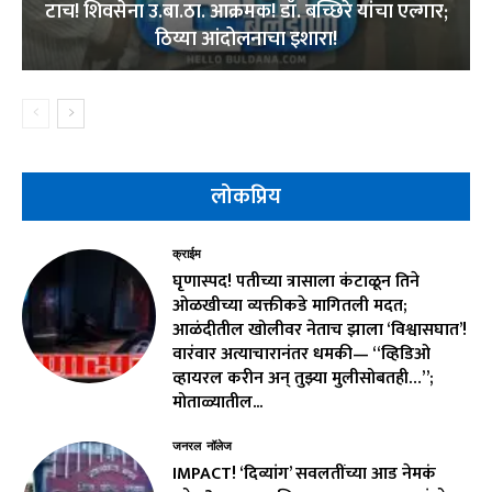
टाच! शिवसेना उ.बा.ठा. आक्रमक! डॉ. बच्छिरे यांचा एल्गार;
ठिय्या आंदोलनाचा इशारा!
लोकप्रिय
क्राईम
घृणास्पद! पतीच्या त्रासाला कंटाळून तिने
ओळखीच्या व्यक्तीकडे मागितली मदत;
आळंदीतील खोलीवर नेताच झाला ‘विश्वासघात’!
वारंवार अत्याचारानंतर धमकी— “व्हिडिओ
व्हायरल करीन अन् तुझ्या मुलीसोबतही…”;
मोताळ्यातील...
जनरल नॉलेज
IMPACT! ‘दिव्यांग’ सवलतींच्या आड नेमकं