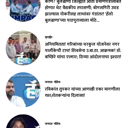
कोण? बुलढाणा जिल्ह्यात आता प्रमाणपत्रांसोबत
होणार थेट वैद्यकीय तपासणी; बोगसगिरी उघड
झाल्यास नोकरीसह लाभांवर गंडांतर! ‘हॅलो
बुलढाणा’च्या पाठपुराव्याला मोठे...
क्राईम
अनियमितता! गरिबांच्या घरकुल योजनेवर नगर
पालीकेची टाच! शिवसेना उ.बा.ठा. आक्रमक! डॉ.
बच्छिरे यांचा एल्गार; ठिय्या आंदोलनाचा इशारा!
जनरल नॉलेज
रविकांत तुपकर यांच्या आणखी एका मागणीला
यश;शेतकऱ्यांना दिलासा!
जनरल नॉलेज