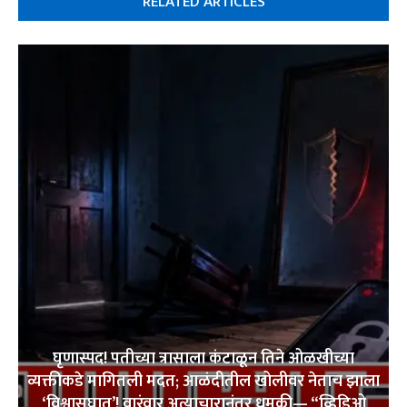
RELATED ARTICLES
घृणास्पद! पतीच्या त्रासाला कंटाळून तिने ओळखीच्या
व्यक्तीकडे मागितली मदत; आळंदीतील खोलीवर नेताच झाला
‘विश्वासघात’! वारंवार अत्याचारानंतर धमकी— “व्हिडिओ