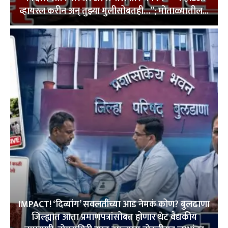
व्हायरल करीन अन् तुझ्या मुलीसोबतही…”; मोताळ्यातील...
IMPACT! ‘दिव्यांग’ सवलतींच्या आड नेमकं कोण? बुलढाणा
जिल्ह्यात आता प्रमाणपत्रांसोबत होणार थेट वैद्यकीय