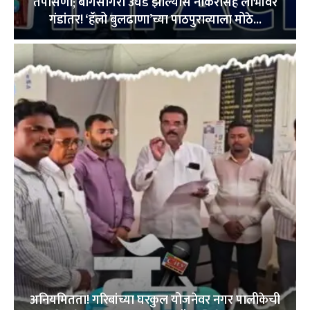
तपासणी; बोगसगिरी उघड झाल्यास नोकरीसह लाभांवर
गंडांतर! ‘हॅलो बुलढाणा’च्या पाठपुराव्याला मोठे...
अनियमितता! गरिबांच्या घरकुल योजनेवर नगर पालीकेची