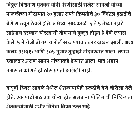
विठ्ठल विश्वनाथ भुतेकर यांनी पेरणीसाठी राजेश सावजी यांच्या
मालकीच्या गोदामात ९० हजार रुपये किमतीचे ३० क्विंटल हळदीचे
बेणे साठवून ठेवले होते. ४ मेच्या सायंकाळी ६ ते ५ मेच्या पहाटे
साडेपाच दरम्यान चोरट्यांनी गोदामाचे कुलूप तोडून हे बेणे लंपास
केले. ५ मे रोजी डोणगाव पोलीस ठाण्यात तक्रार दाखल झाली. BNS
कलम ३३४(१) आणि ३०५ नुसार गुन्हाही नोंदवण्यात आला. तपास
हवालदार अरुण सानप यांच्याकडे देण्यात आला, मात्र अद्याप
तपासात कोणतीही ठोस प्रगती झालेली नाही.
यापूर्वी हिवरा साबळे येथील शेतकऱ्याचेही हळदीचे बेणे चोरीला गेले
होते. एकापाठोपाठ एक चोऱ्या होत असताना पोलिसांची निष्क्रियता
शेतकऱ्यांसाठी गंभीर चिंतेचा विषय ठरत आहे.