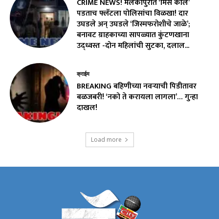
CRIME NEWS! मलकापुरात ‘मिस कॉल’
पडताच फ्लॅटला पोलिसांचा विळखा! दार
उघडले अन् उघडले ‘जिस्मफरोशीचे जाळे’;
बनावट ग्राहकाच्या सापळ्यात कुंटणखाना
उद्ध्वस्त -दोन महिलांची सुटका, दलाल...
क्राईम
BREAKING बहिणीच्या नवऱ्याची पिडीतावर
बळजबरी! ‘नको ते करायला लागला’… गुन्हा
दाखल!
Load more