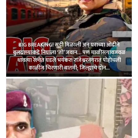
BIG BREAKING! सुट्टी मिळाली अन् घराच्या ओढीने
बुलढाण्याकडे निघाला ‘तो’ जवान… पण चाळीसगावजवळ
धावत्या रेल्वेत घडले भयंकर! राजेश्वरनगरात पोहोचली
काळीज चिरणारी बातमी; जिल्ह्याचे दोन...