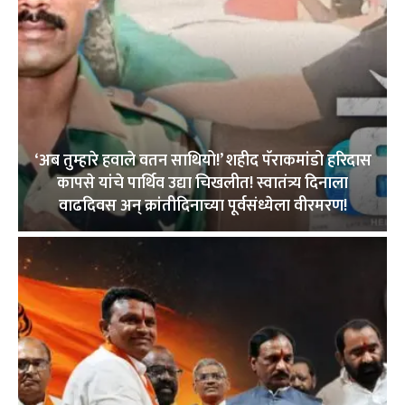
‘अब तुम्हारे हवाले वतन साथियो!’ शहीद पॅराकमांडो हरिदास
कापसे यांचे पार्थिव उद्या चिखलीत! स्वातंत्र्य दिनाला
वाढदिवस अन् क्रांतीदिनाच्या पूर्वसंध्येला वीरमरण!