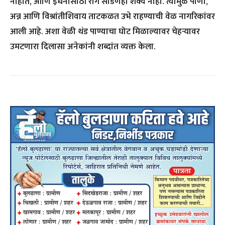
नाहीत, आणि इंधनासाठी रांग सोडणेही शक्य नाही. त्यामुळे पाणी,
अन्न आणि विश्रांतीशिवाय ताटकळत उभे राहण्याची वेळ नागरिकांवर
आली आहे. अशा वेळी थंड पाण्याचा घोट मिळाल्यावर चेहऱ्यावर
उमटणारा दिलासा अनेकांनी शब्दांत व्यक्त केला.