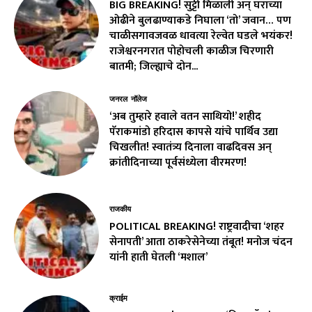
BIG BREAKING! सुट्टी मिळाली अन् घराच्या
ओढीने बुलढाण्याकडे निघाला ‘तो’ जवान… पण
चाळीसगावजवळ धावत्या रेल्वेत घडले भयंकर!
राजेश्वरनगरात पोहोचली काळीज चिरणारी
बातमी; जिल्ह्याचे दोन...
जनरल नॉलेज
‘अब तुम्हारे हवाले वतन साथियो!’ शहीद
पॅराकमांडो हरिदास कापसे यांचे पार्थिव उद्या
चिखलीत! स्वातंत्र्य दिनाला वाढदिवस अन्
क्रांतीदिनाच्या पूर्वसंध्येला वीरमरण!
राजकीय
POLITICAL BREAKING! राष्ट्रवादीचा ‘शहर
सेनापती’ आता ठाकरेसेनेच्या तंबूत! मनोज चंदन
यांनी हाती घेतली ‘मशाल’
क्राईम