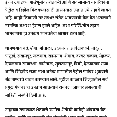
इंधन टंचाईच्या पार्श्वभूमीवर शेतकरी आणि सर्वसामान्य नागरिकांना
पेट्रोल व डिझेल मिळवण्यासाठी तासनतास उन्हात उभे राहावे लागत
आहे. काही ठिकाणी तर रात्रभर रांगेत थांबण्याची वेळ येत असल्याने
नागरिक अक्षरशः हैराण झाले आहेत. अशा परिस्थितीत तहान
भागवणारा हा उपक्रम ‘मानवतेचा आधार’ ठरत आहे.
धामणगाव बढे, शेंबा, मोताळा, उदयनगर, आंबेटाकळी, नांदुरा,
पातूर्डा, संग्रामपूर, जळगाव, खामगाव, शेगाव, वरवट बकाल, मेहकर,
देऊळगाव साकरशा, जानेफळ, सुलतानपूर, बिबी, देऊळगाव राजा
आणि सिंदखेड राजा अशा अनेक भागांतील पेट्रोल पंपांवर शुक्रवारी
थंड पाण्याचे वाटप करण्यात आले. पुढील काळात जिल्ह्यातील सर्व
प्रमुख पंपांवर हा उपक्रम सातत्याने राबवला जाणार असल्याची
माहिती संस्थेने दिली आहे.
उन्हाच्या तडाख्यात शेतकरी वर्गाला शेतीची कामेही थांबवता येत