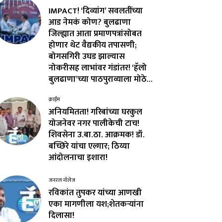
IMPACT! ‘दिव्यांग’ सवलतींच्या
आड नेमकं कोण? बुलढाणा
जिल्ह्यात आता प्रमाणपत्रांसोबत
होणार थेट वैद्यकीय तपासणी;
बोगसगिरी उघड झाल्यास
नोकरीसह लाभांवर गंडांतर! ‘हॅलो
बुलढाणा’च्या पाठपुराव्याला मोठे...
क्राईम
अनियमितता! गरिबांच्या घरकुल
योजनेवर नगर पालीकेची टाच!
शिवसेना उ.बा.ठा. आक्रमक! डॉ.
बच्छिरे यांचा एल्गार; ठिय्या
आंदोलनाचा इशारा!
जनरल नॉलेज
रविकांत तुपकर यांच्या आणखी
एका मागणीला यश;शेतकऱ्यांना
दिलासा!