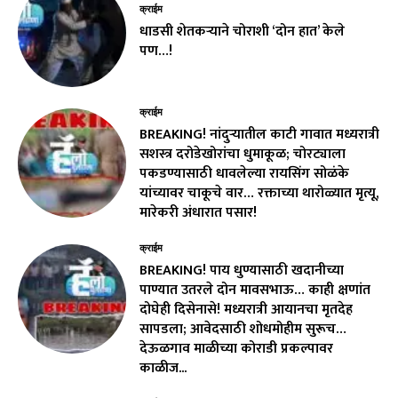
क्राईम
धाडसी शेतकऱ्याने चोराशी ‘दोन हात’ केले
पण…!
क्राईम
BREAKING! नांदुऱ्यातील काटी गावात मध्यरात्री
सशस्त्र दरोडेखोरांचा धुमाकूळ; चोरट्याला
पकडण्यासाठी धावलेल्या रायसिंग सोळंके
यांच्यावर चाकूचे वार… रक्ताच्या थारोळ्यात मृत्यू,
मारेकरी अंधारात पसार!
क्राईम
BREAKING! पाय धुण्यासाठी खदानीच्या
पाण्यात उतरले दोन मावसभाऊ… काही क्षणांत
दोघेही दिसेनासे! मध्यरात्री आयानचा मृतदेह
सापडला; आवेदसाठी शोधमोहीम सुरूच…
देऊळगाव माळीच्या कोराडी प्रकल्पावर
काळीज...