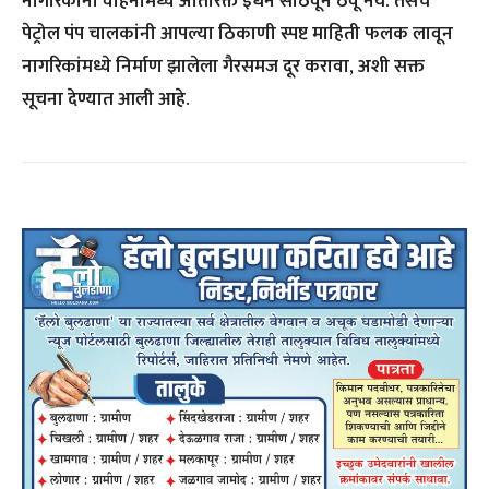
नागरिकांनी वाहनांमध्ये अतिरिक्त इंधन साठवून ठेवू नये. तसेच
पेट्रोल पंप चालकांनी आपल्या ठिकाणी स्पष्ट माहिती फलक लावून
नागरिकांमध्ये निर्माण झालेला गैरसमज दूर करावा, अशी सक्त
सूचना देण्यात आली आहे.