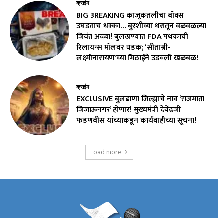
क्राईम
BIG BREAKING काजूकतलीचा बॉक्स
उघडताच धक्का… बुरशीच्या थरातून वळवळल्या
जिवंत अळ्या! बुलढाण्यात FDA पथकाची
रिलायन्स मॉलवर धडक; ‘सीताश्री-
लक्ष्मीनारायण’च्या मिठाईने उडवली खळबळ!
क्राईम
EXCLUSIVE बुलढाणा जिल्ह्याचे नाव ‘राजमाता
जिजाऊनगर’ होणार! मुख्यमंत्री देवेंद्रजी
फडणवीस यांच्याकडून कार्यवाहीच्या सूचना!
Load more