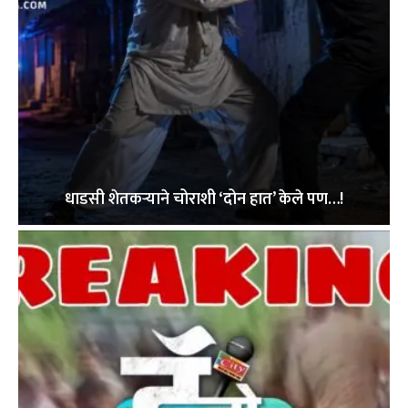
धाडसी शेतकऱ्याने चोराशी ‘दोन हात’ केले पण…!