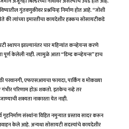
ी जमीन अजूनही बिल्डरच्या नावावर असल्याचे उघड होत आहे.
भविष्यातील गुंतवणुकीवर प्रश्नचिन्ह निर्माण होत आहे. “जोशी
येते की त्यांच्या इमारतीचा कायदेशीर हक्कच सोसायटीकडे
टी स्थापन झाल्यानंतर चार महिन्यांत कन्व्हेयन्स करणे
पूर्ण केलेली नाही. त्यामुळे आता “डिम्ड कन्व्हेयन्स” हाच
ीसाठी परवानगी, एफएसआयचा फायदा, पार्किंग व मोकळ्या
 गंभीर परिणाम होऊ शकतो. इतकेच नव्हे तर
ाण्याची शक्यता नाकारता येत नाही.
व गृहनिर्माण संस्थांना विहित नमुन्यात प्रस्ताव सादर करून
र आवाहन केले आहे. अन्यथा सोसायटी सदस्यांचे कायदेशीर