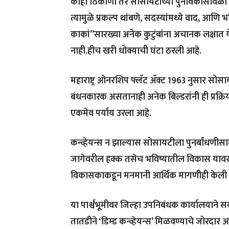
काही ठिकाणी तर सोसायटींच्या पुनर्विकासावेळ
त्यामुळे प्रकल्प थांबणे, सदस्यांमध्ये वाद, आणि 
काकां”सारख्या अनेक कुटुंबांना अचानक लक्षात 
नाही.हीच खरी धोक्याची घंटा ठरली आहे.
महाराष्ट्र ओनरशिप फ्लॅट ॲक्ट 1963 नुसार सोसाय
बंधनकारक असतानाही अनेक बिल्डरांनी ही प्रक्रिया 
एकमेव पर्याय उरला आहे.
कन्व्हेयन्स न झाल्यास सोसायटीला पुनर्बांधण
जागेवरील हक्क तसेच भविष्यातील विकास यावर
विकासकाकडून मनमानी आर्थिक मागणीही केली ज
या पार्श्वभूमीवर जिल्हा उपनिबंधक कार्यालयाने सर्
तातडीने ‘डिम्ड कन्व्हेयन्स’ मिळवण्याचे जोरदा