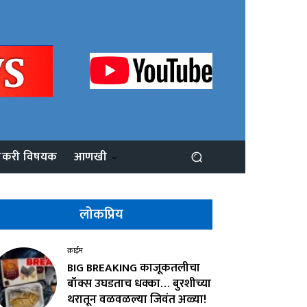
ोकरी विषयक
आणखी
लोकप्रिय
क्राईम
BIG BREAKING काजूकतलीचा
बॉक्स उघडताच धक्का… बुरशीच्या
थरातून वळवळल्या जिवंत अळ्या!