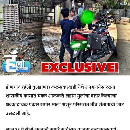
डोणगाव
(हॅलो बुलडाणा)
कळसकरवाडी येथे जनगणनेसारख्या
शासकीय कामात चक्क शाळकरी लहान मुलांचा वापर केल्याचा
धक्कादायक प्रकार समोर आला असून परिसरात तीव्र संतापाची लाट
उसळली आहे.
आज १९ मे रोजी सकाळी सुमारे साडेआठ वाजता कळसकरवाडी