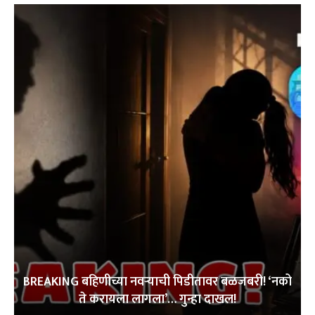
BREAKING बहिणीच्या नवऱ्याची पिडीतावर बळजबरी! ‘नको
ते करायला लागला’… गुन्हा दाखल!