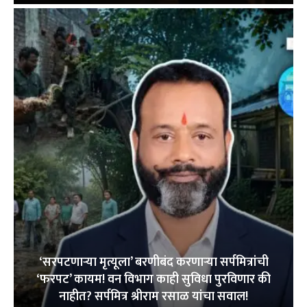
‘सरपटणाऱ्या मृत्यूला’ बरणीबंद करणाऱ्या सर्पमित्रांची
‘फरपट’ कायम! वन विभाग काही सुविधा पुरविणार की
नाहीत? सर्पमित्र श्रीराम रसाळ यांचा सवाल!