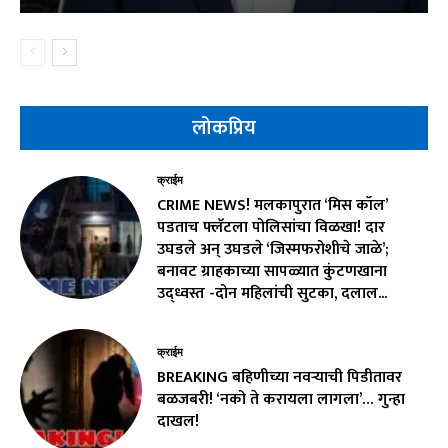
लोकप्रिय
क्राईम
CRIME NEWS! मलकापुरात ‘मिस कॉल’
पडताच फ्लॅटला पोलिसांचा विळखा! दार
उघडले अन् उघडले ‘जिस्मफरोशीचे जाळे’;
बनावट ग्राहकाच्या सापळ्यात कुंटणखाना
उद्ध्वस्त -दोन महिलांची सुटका, दलाल...
क्राईम
BREAKING बहिणीच्या नवऱ्याची पिडीतावर
बळजबरी! ‘नको ते करायला लागला’… गुन्हा
दाखल!