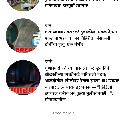
मानेगावात उत्स्फूर्त स्वागत!
क्राईम
BREAKING थरारक! दुचाकीला धडक देऊन
पळतांना भरधाव कार विहिरीत कोसळली!
दोघींचा मृत्यू; एक गंभीर!
क्राईम
घृणास्पद! पतीच्या त्रासाला कंटाळून तिने
ओळखीच्या व्यक्तीकडे मागितली मदत;
आळंदीतील खोलीवर नेताच झाला ‘विश्वासघात’!
वारंवार अत्याचारानंतर धमकी— “व्हिडिओ
व्हायरल करीन अन् तुझ्या मुलीसोबतही…”;
मोताळ्यातील...
Load more