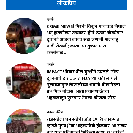
लोकप्रिय
क्राईम
CRIME NEWS! मिरची विकून गावाकडे निघाले
अन् हातणीच्या रस्त्यावर ‘हॉर्न’ ठरला जीवघेणा!
दुचाकी आडवी लावत सहा जणांनी मालवाहू
गाडी रोखली; काठ्यांचा तुफान मारा…
रक्तबंबाळ...
क्राईम
IMPACT! केकमधील बुरशीने उघडले ‘गोड’
दुकानाचे दार… आत FDAच्या हाती लागले
गुलाबजामुन! चिखलीच्या भवानी बीकानेरला
प्राथमिक नोटीस; आता प्रयोगशाळेच्या
अहवालातून फुटणार नेमका कोणता ‘गोड’...
जनरल नॉलेज
राजसत्तेला धर्म सत्तेची जोड देणारी लोकमाता
म्हणजे पुण्यश्लोक अहिल्यादेवी होळकर! आ.संजय
कुटे यांचे प्रतिपादन! ‘अहिल्या संदेश रथ यात्रेचे’