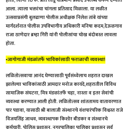
होता, त्यांना 10 रू. प्रति लाडू याप्रमाणे प्रसाद उपलब्ध करून देण्यात
आला. त्याला भक्तांचा चांगला प्रतिसाद मिळाला. या लळीत
उत्सवाप्रसंगी बुलढाणा पोलीस अधीक्षक निलेश तांबे यांच्या
मार्गदर्शनात पोलीस उपविभागीय अधिकारी मनिषा कदम,देऊळगाव
राजा ठाणेदार ब्रम्हा गिरी यांनी पोलीसांचा चोख बंदोबस्त लावला
होता.
▪️जागोगाजी मंडळांतर्फे भाविकांसाठी फराळाची व्यवस्था!
लळितोत्सवाचा आनंद घेण्यासाठी पूर्वसंध्येलाच शहरात दाखल
झालेल्या भाविकांसाठी आमदार मनोज कायंदे,शहरातील विविध
सामाजिक संघटना, मित्र मंडळांतर्फे चहा, नास्ता व इतर सेवांची
व्यवस्था करण्यात आली होती. लळितोत्सव शांततामय वातावरणात
पार पडावा, यासाठी श्री बालाजी संस्थानचे वंशपारंपरिक विश्वस्त राजे
विजयसिंह जाधव, व्यवस्थापक किशोर बीडकर व संस्थानचे
कर्मचारी, पोलिस प्रशासन, नगरपालिका पालिका प्रशासन सर्व