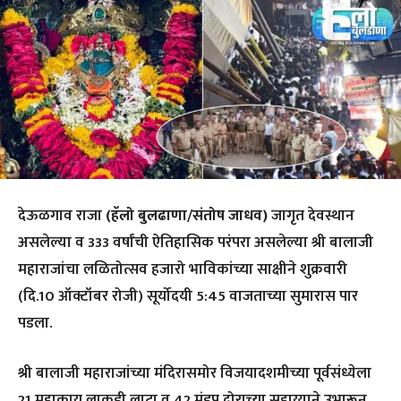
देऊळगाव राजा
(हॅलो बुलढाणा/संतोष जाधव)
जागृत देवस्थान
असलेल्या व 333 वर्षांची ऐतिहासिक परंपरा असलेल्या श्री बालाजी
महाराजांचा लळितोत्सव हजारो भाविकांच्या साक्षीने शुक्रवारी
(दि.10 ऑक्टॉबर रोजी) सूर्योदयी 5:45 वाजताच्या सुमारास पार
पडला.
श्री बालाजी महाराजांच्या मंदिरासमोर विजयादशमीच्या पूर्वसंध्येला
21 महाकाय लाकडी लाटा व 42 मंडप दोराच्या सहाय्याने उभारून