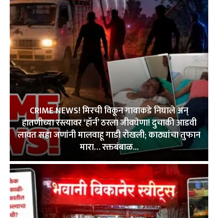
CRIME NEWS! मिरची विकून गावाकडे निघाले अन्
हातणीच्या रस्त्यावर ‘हॉर्न’ ठरला जीवघेणा! दुचाकी आडवी
लावत सहा जणांनी मालवाहू गाडी रोखली; काठ्यांचा तुफान
मारा… रक्तबंबाळ...