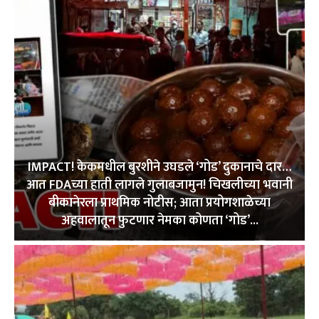
IMPACT! केकमधील बुरशीने उघडले ‘गोड’ दुकानाचे दार…
आत FDAच्या हाती लागले गुलाबजामुन! चिखलीच्या भवानी
बीकानेरला प्राथमिक नोटीस; आता प्रयोगशाळेच्या
अहवालातून फुटणार नेमका कोणता ‘गोड’...