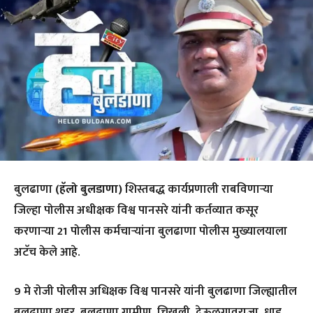
बुलढाणा
(हॅलो बुलडाणा)
शिस्तबद्ध कार्यप्रणाली राबविणाऱ्या
जिल्हा पोलीस अधीक्षक विश्व पानसरे यांनी कर्तव्यात कसूर
करणाऱ्या 21 पोलीस कर्मचाऱ्यांना बुलढाणा पोलीस मुख्यालयाला
अटॅच केले आहे.
9 मे रोजी पोलीस अधिक्षक विश्व पानसरे यांनी बुलढाणा जिल्ह्यातील
बुलढाणा शहर, बुलढाणा ग्रामीण, चिखली, देऊळगावराजा, धाड,