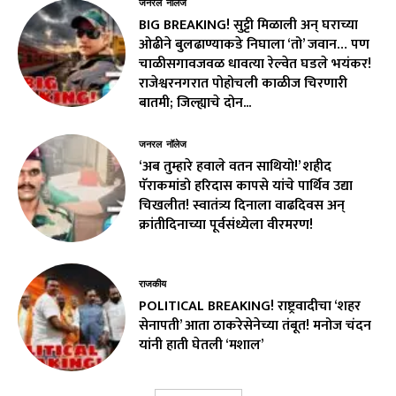
जनरल नॉलेज
BIG BREAKING! सुट्टी मिळाली अन् घराच्या
ओढीने बुलढाण्याकडे निघाला ‘तो’ जवान… पण
चाळीसगावजवळ धावत्या रेल्वेत घडले भयंकर!
राजेश्वरनगरात पोहोचली काळीज चिरणारी
बातमी; जिल्ह्याचे दोन...
जनरल नॉलेज
‘अब तुम्हारे हवाले वतन साथियो!’ शहीद
पॅराकमांडो हरिदास कापसे यांचे पार्थिव उद्या
चिखलीत! स्वातंत्र्य दिनाला वाढदिवस अन्
क्रांतीदिनाच्या पूर्वसंध्येला वीरमरण!
राजकीय
POLITICAL BREAKING! राष्ट्रवादीचा ‘शहर
सेनापती’ आता ठाकरेसेनेच्या तंबूत! मनोज चंदन
यांनी हाती घेतली ‘मशाल’