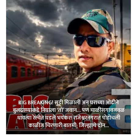
BIG BREAKING! सुट्टी मिळाली अन् घराच्या ओढीने
बुलढाण्याकडे निघाला ‘तो’ जवान… पण चाळीसगावजवळ
धावत्या रेल्वेत घडले भयंकर! राजेश्वरनगरात पोहोचली
काळीज चिरणारी बातमी; जिल्ह्याचे दोन...