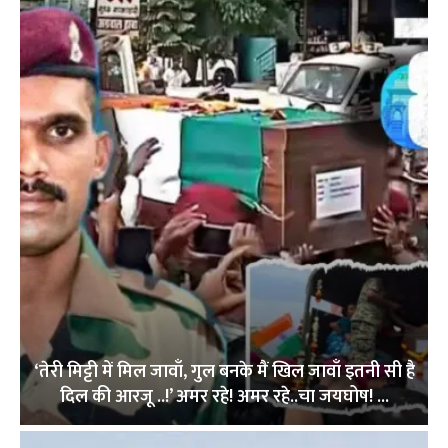
‘तेरी मिट्टी में मिल जावाँ, गुल बनके मैं खिल जावाँ इतनी सी है
दिल की आरजू ..!’ अमर रहे! अमर रहे..चा जयघोष! ...