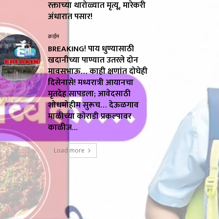
रक्ताच्या थारोळ्यात मृत्यू, मारेकरी
अंधारात पसार!
क्राईम
BREAKING! पाय धुण्यासाठी
खदानीच्या पाण्यात उतरले दोन
मावसभाऊ… काही क्षणांत दोघेही
दिसेनासे! मध्यरात्री आयानचा
मृतदेह सापडला; आवेदसाठी
शोधमोहीम सुरूच… देऊळगाव
माळीच्या कोराडी प्रकल्पावर
काळीज...
Load more