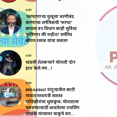
क्राईम
‘सरपटणाऱ्या मृत्यूला’ बरणीबंद
करणाऱ्या सर्पमित्रांची ‘फरपट’
कायम! वन विभाग काही सुविधा
पुरविणार की नाहीत? सर्पमित्र
श्रीराम रसाळ यांचा सवाल!
क्राईम
धाडसी शेतकऱ्याने चोराशी ‘दोन
हात’ केले पण…!
क्राईम
BREAKING! नांदुऱ्यातील काटी
गावात मध्यरात्री सशस्त्र
दरोडेखोरांचा धुमाकूळ; चोरट्याला
पकडण्यासाठी धावलेल्या रायसिंग
सोळंके यांच्यावर चाकूचे वार…