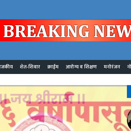
ाजकीय
शेत-शिवार
क्राईम
आरोग्य व शिक्षण
मनोरंजन
न