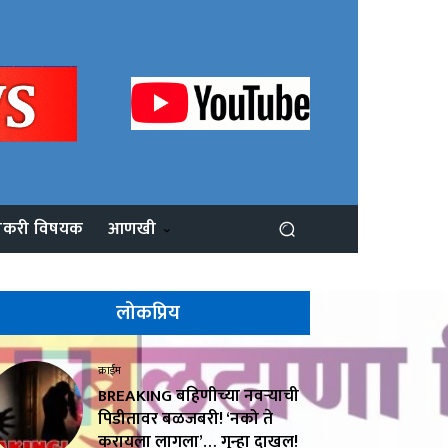
ोकरी विषयक
आणखी
लोकप्रिय
क्राईम
BREAKING बहिणीच्या नवऱ्याची
पिडीतावर बळजबरी! ‘नको ते
करायला लागला’… गुन्हा दाखल!