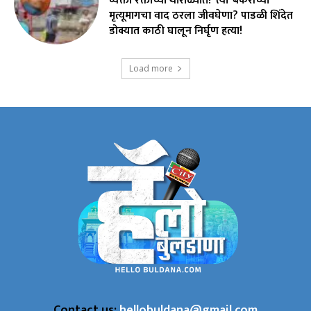
व्यक्ती रक्ताच्या थारोळ्यात! ‘त्या’ बकरीच्या
मृत्यूमागचा वाद ठरला जीवघेणा? पाडळी शिंदेत
डोक्यात काठी घालून निर्घृण हत्या!
Load more
Contact us:
hellobuldana@gmail.com