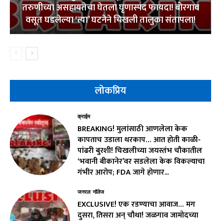
तरुणीच्या असहायतेचा घेतला घृणास्पद फायदा! बोरगाव
वसूत घडलेल्या ‘त्या’ घटनेने चिखली तालुका संतापला!
लोकप्रिय
क्राईम
BREAKING! मुलांसाठी आणलेला केक
कापताच उडाला थरकाप… आत होती काळी-
पांढरी बुरशी! चिखलीच्या जयस्तंभ चौकातील
‘भवानी बीकानेर’वर सडलेला केक विकल्याचा
गंभीर आरोप; FDA जागे होणार...
जनरल नॉलेज
EXCLUSIVE! एक रडण्याचा आवाज… मग
दुसरा, तिसरा अन् चौथा! जळगाव जामोदच्या