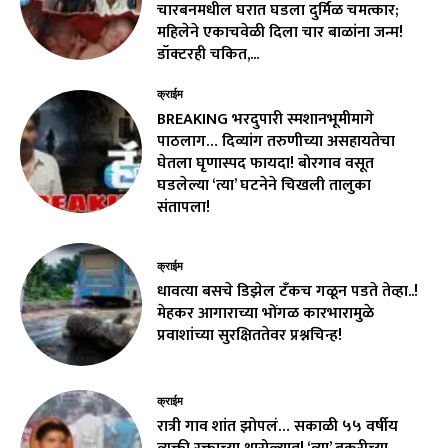
चारबनमधील घरात घडला दुर्मिळ चमत्कार;
महिलेने एकाचवेळी दिला चार बाळांना जन्म!
डॉक्टरही चकित,...
क्राईम
BREAKING भरदुपारी स्मशानभूमीमागे
पाठलाग… दिव्यांग तरुणीच्या असहायतेचा
घेतला घृणास्पद फायदा! बोरगाव वसूत
घडलेल्या ‘त्या’ घटनेने चिखली तालुका
संतापला!
क्राईम
धावत्या बसचे डिझेल टँकच गळून पडते तेव्हा..!
मेहकर आगाराच्या भोंगळ कारभारामुळे
प्रवाशांच्या सुरक्षिततेवर प्रश्नचिन्ह!
क्राईम
रात्री गाव शांत झोपलं… सकाळी ५५ वर्षीय