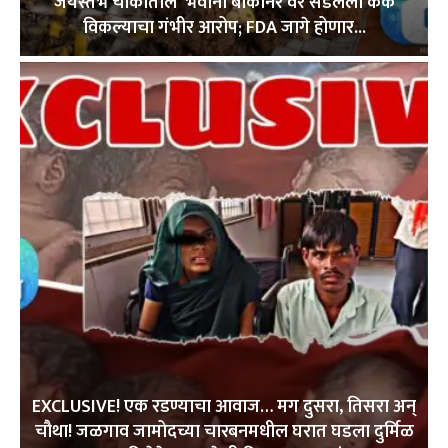
जयस्तंभ चौकातील ‘भवानी बीकानेर’वर सडलेला केक
विकल्याचा गंभीर आरोप; FDA जागे होणार...
EXCLUSIVE! एक रडण्याचा आवाज… मग दुसरा, तिसरा अन्
चौथा! जळगाव जामोदच्या चारबनमधील घरात घडला दुर्मिळ