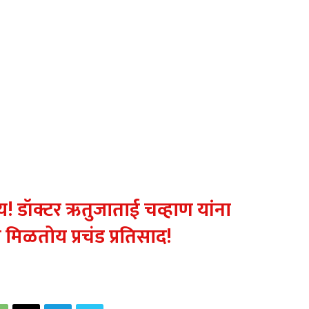
य! डॉक्टर ऋतुजाताई चव्हाण यांना
 मिळतोय प्रचंड प्रतिसाद!