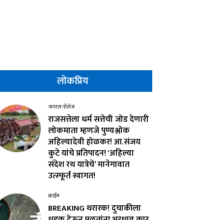
लोकप्रिय
जनरल नॉलेज
राजसत्तेला धर्म सत्तेची जोड देणारी
लोकमाता म्हणजे पुण्यश्लोक
अहिल्यादेवी होळकर! आ.संजय
कुटे यांचे प्रतिपादन! ‘अहिल्या
संदेश रथ यात्रेचे’ मानेगावात
उत्स्फूर्त स्वागत!
क्राईम
BREAKING थरारक! दुचाकीला
धडक देऊन पळतांना भरधाव कार