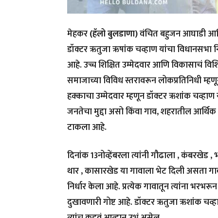
मेहकर
(हॅलो बुलडाणा)
वंचित बहुजन आघाडी आणि म
डॉक्टर ऋतुजा ऋषांक चव्हाण यांचा विधानसभा निव
आहे. उच्च शिक्षित उम्मेदवार आणि विकासाचं विश
समाजाच्या विविध स्तरावरून लोकप्रतिनिधी म्ह
हक्काचा उम्मेदवार म्हणून डॉक्टर ऋशांक चव्हाण 
जनतेचा मुद्दा असो किंवा गाव, शहरातील आर्थिक व
टाकला आहे.
दिनांक 13नोव्हेंबरला त्यांनी गौढाला , कंबरखेड , 
थार , कासारखेड या गावाला भेट दिली असता गावग
निर्धार केला आहे. प्रत्येक गावातून त्यांना भरभर
दुखावणारी गोष्ट आहे. डॉक्टर ऋतुजा ऋशांक चव्
त्यांच कडवं आव्हान उभं असेल.