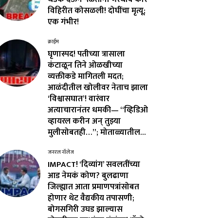
विहिरीत कोसळली! दोघींचा मृत्यू;
एक गंभीर!
क्राईम
घृणास्पद! पतीच्या त्रासाला
कंटाळून तिने ओळखीच्या
व्यक्तीकडे मागितली मदत;
आळंदीतील खोलीवर नेताच झाला
‘विश्वासघात’! वारंवार
अत्याचारानंतर धमकी— “व्हिडिओ
व्हायरल करीन अन् तुझ्या
मुलीसोबतही…”; मोताळ्यातील...
जनरल नॉलेज
IMPACT! ‘दिव्यांग’ सवलतींच्या
आड नेमकं कोण? बुलढाणा
जिल्ह्यात आता प्रमाणपत्रांसोबत
होणार थेट वैद्यकीय तपासणी;
बोगसगिरी उघड झाल्यास