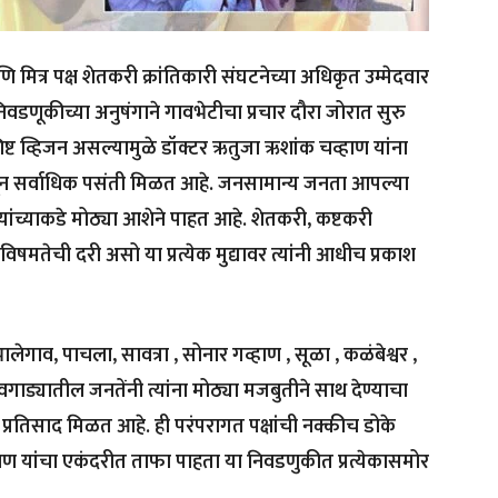
ित्र पक्ष शेतकरी क्रांतिकारी संघटनेच्या अधिकृत उम्मेदवार
डणूकीच्या अनुषंगाने गावभेटीचा प्रचार दौरा जोरात सुरु
िष्ट व्हिजन असल्यामुळे डॉक्टर ऋतुजा ऋशांक चव्हाण यांना
णून सर्वाधिक पसंती मिळत आहे. जनसामान्य जनता आपल्या
यांच्याकडे मोठ्या आशेने पाहत आहे. शेतकरी, कष्टकरी
िषमतेची दरी असो या प्रत्येक मुद्यावर त्यांनी आधीच प्रकाश
भालेगाव, पाचला, सावत्रा , सोनार गव्हाण , सूळा , कळंबेश्वर ,
ाड्यातील जनतेंनी त्यांना मोठ्या मजबुतीने साथ देण्याचा
ून प्रतिसाद मिळत आहे. ही परंपरागत पक्षांची नक्कीच डोके
हाण यांचा एकंदरीत ताफा पाहता या निवडणुकीत प्रत्येकासमोर