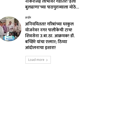
नोकरीसह लाभांवर गंडांतर! ‘हॅलो
बुलढाणा’च्या पाठपुराव्याला मोठे...
क्राईम
अनियमितता! गरिबांच्या घरकुल
योजनेवर नगर पालीकेची टाच!
शिवसेना उ.बा.ठा. आक्रमक! डॉ.
बच्छिरे यांचा एल्गार; ठिय्या
आंदोलनाचा इशारा!
Load more