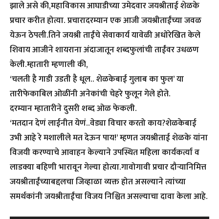
झाले असे की,महाविकास आघाडीच्या उमेदवार जयश्रीताई शेळके
प्रचार करीत होत्या. प्रचारादरम्यान एक आजी जयश्रीताईंच्या जवळ
येऊन ठेपली.तिने जयश्री ताईंचे सेवाकार्य यावेळी अधोरेखित केले
शिवाय आजीने शायराना अंदाजातून शब्दफुलांची ताईंवर उधळण
केली.म्हातारी म्हणाली की,
‘चलती है गाडी उडती है धूल.. शेळकेबाई गुलाब का फुल’ या
तारीफेकाबिल ओळींनी अनेकांची चेहरे फुलून गेले होते.
दरम्यान म्हातारीने दुसरी शब्द ओळ फेकली.
‘मतदान देणं लाईनीत येणं..वेड्या विचार करतो काय?शेळकेबाई
उभी आहे रे मशालीले मत देऊन पाय!’ म्हणत जयश्रीताई शेळके यांना
विजयी करण्याचे आवाहन केल्याने उपस्थित महिला कार्यकर्त्या व
लाडक्या बहिणी भारावून गेल्या होत्या.गावोगावी प्रचार दौऱ्यानिमित्त
जयश्रीताईंच्याबद्दलचा जिव्हाळा व्यक्त होत असल्याने त्यांच्या
समर्थकांनी जयश्रीताईंचा विजय निश्चित असल्याचा दावा केला आहे.