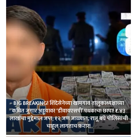
BIG BREAKING! शिंदेसेनेच्या खामगाव तालुकाध्यक्षाच्या
कथित जुगार अड्ड्यावर ‘डीवायएसपी’ पथकाचा छापा! ₹८.४३
लाखांचा मुद्देमाल जप्त; १२ जण जाळ्यात, राजू बघे पोलिसांची
चाहूल लागताच फरार!