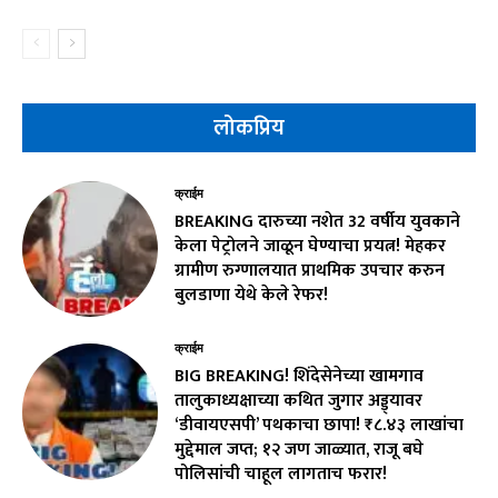
लोकप्रिय
क्राईम
BREAKING दारुच्या नशेत 32 वर्षीय युवकाने
केला पेट्रोलने जाळून घेण्याचा प्रयत्न! मेहकर
ग्रामीण रुग्णालयात प्राथमिक उपचार करुन
बुलडाणा येथे केले रेफर!
क्राईम
BIG BREAKING! शिंदेसेनेच्या खामगाव
तालुकाध्यक्षाच्या कथित जुगार अड्ड्यावर
‘डीवायएसपी’ पथकाचा छापा! ₹८.४३ लाखांचा
मुद्देमाल जप्त; १२ जण जाळ्यात, राजू बघे
पोलिसांची चाहूल लागताच फरार!