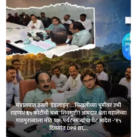
मंत्रालयात ठरली ‘डेडलाइन’… चिखलीच्या भूमीवर उभी
राहणार ₹६५ कोटींची भव्य ‘शिवसृष्टी’! आमदार श्वेता महालेंच्या
पाठपुराव्याला मोठे यश; पर्यटनमंत्र्यांचा थेट आदेश -‘१५
दिवसांत DPR द्या,...