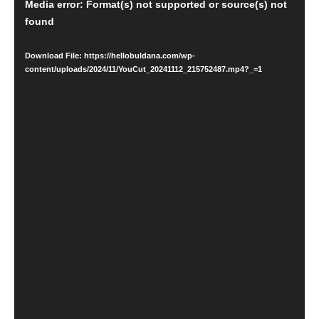
V
Media error: Format(s) not supported or source(s) not
found
i
d
Download File: https://hellobuldana.com/wp-
e
content/uploads/2024/11/YouCut_20241112_215752487.mp4?_=1
o
P
l
a
y
e
r