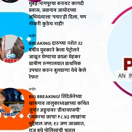
मुंबई-नागपूरचा बनावट कागदी
प्रवास; जळगाव जामोदच्या
अभियंत्याला ‘पगार’ही दिला, पण
नोकरी कुठेच नाही!
क्राईम
BREAKING दारुच्या नशेत 32
वर्षीय युवकाने केला पेट्रोलने
जाळून घेण्याचा प्रयत्न! मेहकर
ग्रामीण रुग्णालयात प्राथमिक
उपचार करुन बुलडाणा येथे केले
रेफर!
क्राईम
BIG BREAKING! शिंदेसेनेच्या
खामगाव तालुकाध्यक्षाच्या कथित
जुगार अड्ड्यावर ‘डीवायएसपी’
पथकाचा छापा! ₹८.४३ लाखांचा
मुद्देमाल जप्त; १२ जण जाळ्यात,
राजू बघे पोलिसांची चाहूल