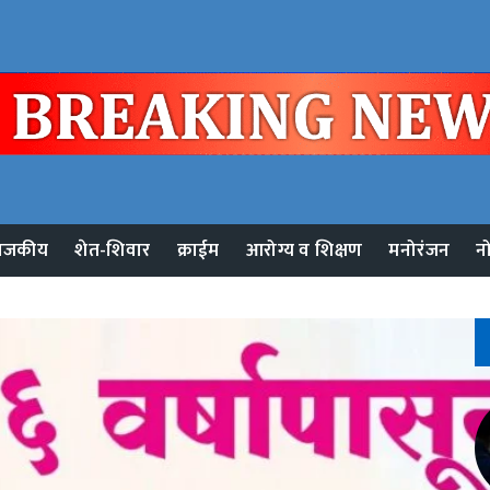
ाजकीय
शेत-शिवार
क्राईम
आरोग्य व शिक्षण
मनोरंजन
न