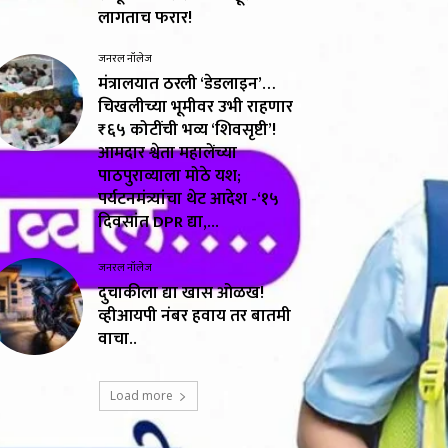
लागताच फरार!
जनरल नॉलेज
मंत्रालयात ठरली ‘डेडलाइन’…
चिखलीच्या भूमीवर उभी राहणार
₹६५ कोटींची भव्य ‘शिवसृष्टी’!
आमदार श्वेता महालेंच्या
पाठपुराव्याला मोठे यश;
पर्यटनमंत्र्यांचा थेट आदेश -‘१५
दिवसांत DPR द्या,...
जनरल नॉलेज
दुचाकीला द्या खास ओळख!
व्हीआयपी नंबर हवाय तर बातमी
वाचा..
Load more