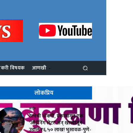
ोकरी विषयक
आणखी
लोकप्रिय
क्राईम
रेल्वेची नोकरी, एकामागून एक
‘जॉईनिंग लेटर’ अन् खात्यातून
उडाले ₹६.५० लाख! भुसावळ-पुणे-