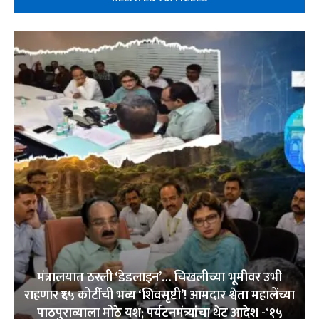
मंत्रालयात ठरली ‘डेडलाइन’… चिखलीच्या भूमीवर उभी
राहणार ₹६५ कोटींची भव्य ‘शिवसृष्टी’! आमदार श्वेता महालेंच्या
पाठपुराव्याला मोठे यश; पर्यटनमंत्र्यांचा थेट आदेश -‘१५