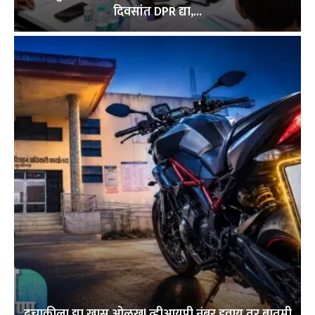
दिवसांत DPR द्या,...
दुचाकीला द्या खास ओळख! व्हीआयपी नंबर हवाय तर बातमी