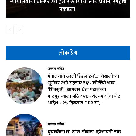
न्यायालयाचा बेलिफ ₹ 10 हजार रुपयाची लाच घेताना रंगेहाथ
पकडला!
लोकप्रिय
जनरल नॉलेज
मंत्रालयात ठरली ‘डेडलाइन’… चिखलीच्या
भूमीवर उभी राहणार ₹६५ कोटींची भव्य
‘शिवसृष्टी’! आमदार श्वेता महालेंच्या
पाठपुराव्याला मोठे यश; पर्यटनमंत्र्यांचा थेट
आदेश -‘१५ दिवसांत DPR द्या,...
जनरल नॉलेज
दुचाकीला द्या खास ओळख! व्हीआयपी नंबर