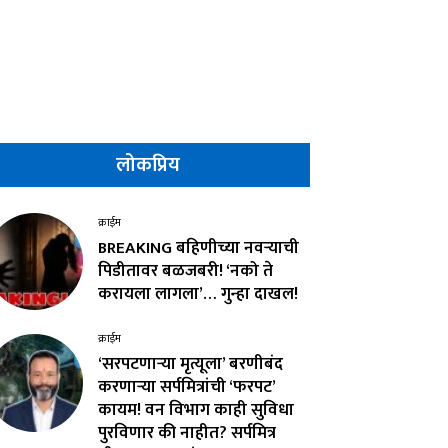
लोकप्रिय
क्राईम
BREAKING बहिणीच्या नवऱ्याची
पिडीतावर बळजबरी! ‘नको ते
करायला लागला’… गुन्हा दाखल!
क्राईम
‘सरपटणाऱ्या मृत्यूला’ बरणीबंद
करणाऱ्या सर्पमित्रांची ‘फरपट’
कायम! वन विभाग काही सुविधा
पुरविणार की नाहीत? सर्पमित्र