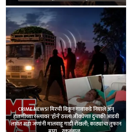
CRIME NEWS! मिरची विकून गावाकडे निघाले अन्
हातणीच्या रस्त्यावर ‘हॉर्न’ ठरला जीवघेणा! दुचाकी आडवी
लावत सहा जणांनी मालवाहू गाडी रोखली; काठ्यांचा तुफान
मारा… रक्तबंबाळ...