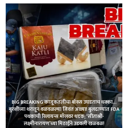
BIG BREAKING काजूकतलीचा बॉक्स उघडताच धक्का…
बुरशीच्या थरातून वळवळल्या जिवंत अळ्या! बुलढाण्यात FDA
पथकाची रिलायन्स मॉलवर धडक; ‘सीताश्री-
लक्ष्मीनारायण’च्या मिठाईने उडवली खळबळ!