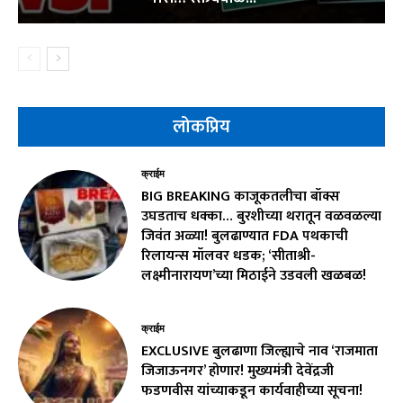
लोकप्रिय
क्राईम
BIG BREAKING काजूकतलीचा बॉक्स
उघडताच धक्का… बुरशीच्या थरातून वळवळल्या
जिवंत अळ्या! बुलढाण्यात FDA पथकाची
रिलायन्स मॉलवर धडक; ‘सीताश्री-
लक्ष्मीनारायण’च्या मिठाईने उडवली खळबळ!
क्राईम
EXCLUSIVE बुलढाणा जिल्ह्याचे नाव ‘राजमाता
जिजाऊनगर’ होणार! मुख्यमंत्री देवेंद्रजी
फडणवीस यांच्याकडून कार्यवाहीच्या सूचना!