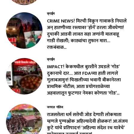
क्राईम
CRIME NEWS! मिरची विकून गावाकडे निघाले
अन् हातणीच्या रस्त्यावर ‘हॉर्न’ ठरला जीवघेणा!
दुचाकी आडवी लावत सहा जणांनी मालवाहू
गाडी रोखली; काठ्यांचा तुफान मारा…
रक्तबंबाळ...
क्राईम
IMPACT! केकमधील बुरशीने उघडले ‘गोड’
दुकानाचे दार… आत FDAच्या हाती लागले
गुलाबजामुन! चिखलीच्या भवानी बीकानेरला
प्राथमिक नोटीस; आता प्रयोगशाळेच्या
अहवालातून फुटणार नेमका कोणता ‘गोड’...
जनरल नॉलेज
राजसत्तेला धर्म सत्तेची जोड देणारी लोकमाता
म्हणजे पुण्यश्लोक अहिल्यादेवी होळकर! आ.संजय
कुटे यांचे प्रतिपादन! ‘अहिल्या संदेश रथ यात्रेचे’