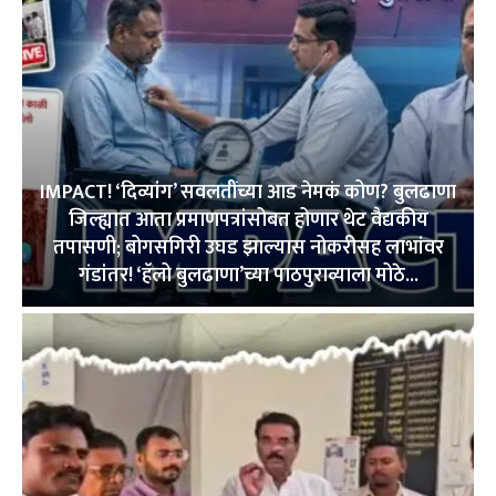
IMPACT! ‘दिव्यांग’ सवलतींच्या आड नेमकं कोण? बुलढाणा
जिल्ह्यात आता प्रमाणपत्रांसोबत होणार थेट वैद्यकीय
तपासणी; बोगसगिरी उघड झाल्यास नोकरीसह लाभांवर
गंडांतर! ‘हॅलो बुलढाणा’च्या पाठपुराव्याला मोठे...