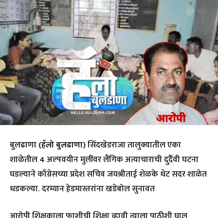
बुलढाणा
(हॅलो बुलढाणा)
सिंदखेडराजा तालुक्यातील एका
शाळेतील 4 अल्पवयीन मुलींवर लैंगिक अत्याचाराची दुर्दैवी घटना
घडल्याने काँग्रेसच्या प्रदेश सचिव जयश्रीताई शेळके थेट सदर शाळेत
धडकल्या. दरम्यान हेडमास्तरांना खडेबोल सुनावत
आरोपी शिक्षकाला फाशीची शिक्षा व्हावी त्याला पाठीशी घालू